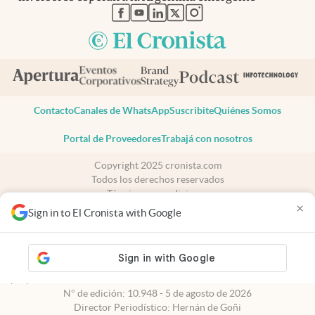
abre en nueva pestaña
abre en nueva pestaña
abre en nueva pestaña
abre en nueva pestaña
abre en nueva pestaña
Contacto
Canales de WhatsApp
Suscribite
Quiénes Somos
Portal de Proveedores
Trabajá con nosotros
Copyright 2025 cronista.com
Todos los derechos reservados
Términos y condiciones
×
Privacidad
Sign in to El Cronista with Google
Consentimiento
Tel:
+54 11 7078-3270
cronista.com
es propiedad de El Cronista Comercial S.A Registro de
propiedad intelectual: 56576959
N° de edición: 10.948 - 5 de agosto de 2026
Director Periodístico: Hernán de Goñi