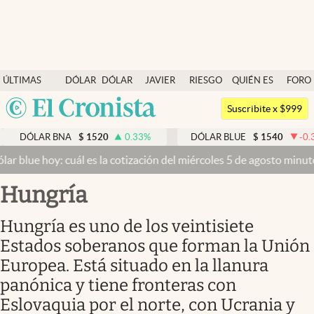
Últimas noticias
ÚLTIMAS
DÓLAR
DÓLAR
JAVIER
RIESGO
QUIÉN ES
FORO
Dólar
NOTICIAS
BLUE
MILEI
PAÍS
QUIÉN
Argentina
Members
Suscribite x $999
España
Economía y Política
BNA
$
1520
0.33
%
DÓLAR BLUE
$
1540
-0.32
%
DÓ
México
uál es la cotización del miércoles 5 de agosto minuto a minuto
Dóla
Finanzas y Mercados
USA
Hungría
Mercados Online
Colombia
Uruguay
Negocios
Hungría es uno de los veintisiete
Estados soberanos que forman la Unión
Columnistas
Europea. Está situado en la llanura
Otras secciones
panónica y tiene fronteras con
Apertura
Eslovaquia por el norte, con Ucrania y