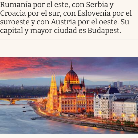
Rumanía por el este, con Serbia y
Infotechnology
Croacia por el sur, con Eslovenia por el
Clase
suroeste y con Austria por el oeste. Su
Clima
capital y mayor ciudad es Budapest.
Mundial 2026
Eventos Corporativos
El Cronista Studio
Mediakit
abre en nueva pestaña
Argentina