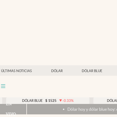
Últimas noticias
Dólar
Members
Economía y Política
Finanzas y Mercados
Mercados Online
ÚLTIMAS NOTICIAS
DÓLAR
DÓLAR BLUE
Negocios
Columnistas
Otras secciones
ÓLAR BLUE
$
1525
-0.33
%
DÓLAR TARJETA
$
1
EN
Dólar hoy y dólar blue hoy: cuál es la cotizació
Apertura
VIVO