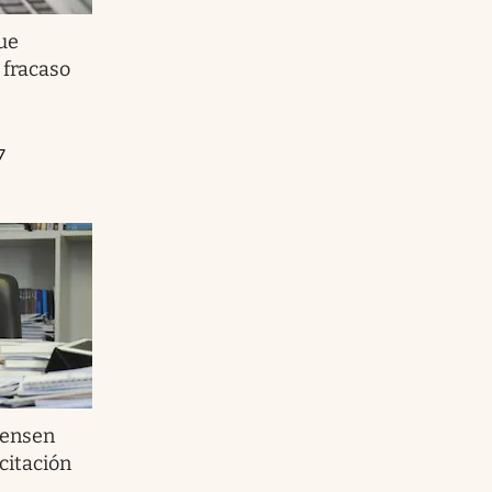
ue
 fracaso
7
iensen
icitación