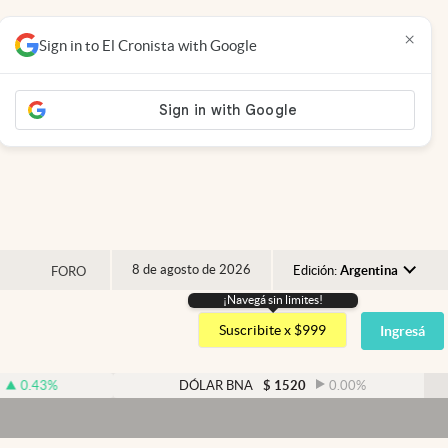
×
Sign in to El Cronista with Google
8 de agosto de 2026
Edición:
Argentina
FORO
¡Navegá sin limites!
Argentina
Suscribite x $999
Ingresá
España
México
DÓLAR BNA
$
1520
0.00
%
DÓLA
USA
Dóla
Colombia