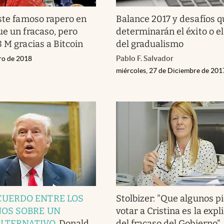
este famoso rapero en
Balance 2017 y desafíos q
ue un fracaso, pero
determinarán el éxito o el
 M gracias a Bitcoin
del gradualismo
Pablo F. Salvador
ero de 2018
miércoles, 27 de Diciembre de 201
CUERDO ENTRE LOS
Stolbizer: "Que algunos p
NOS SOBRE UN
votar a Cristina es la expl
ALTERNATIVO
.
Donald
del fracaso del Gobierno"