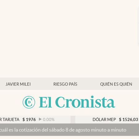
JAVIER MILEI
RIESGO PAÍS
QUIÉN ES QUIÉN
976
0.00
%
DÓLAR MEP
$
1526,03
0.43
%
n del sábado 8 de agosto minuto a minuto