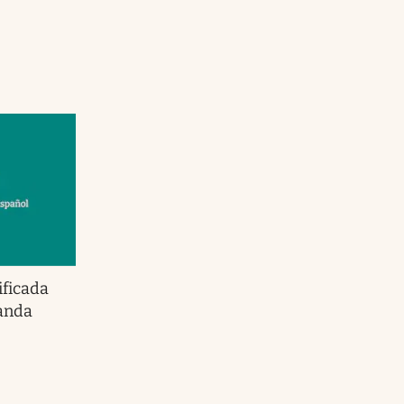
ificada
anda