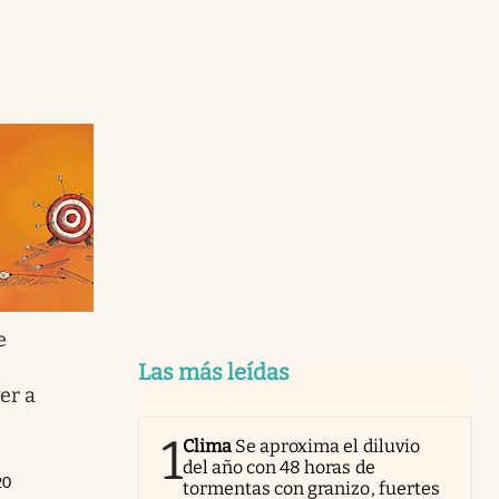
e
Las más leídas
er a
1
Clima
Se aproxima el diluvio
del año con 48 horas de
20
tormentas con granizo, fuertes