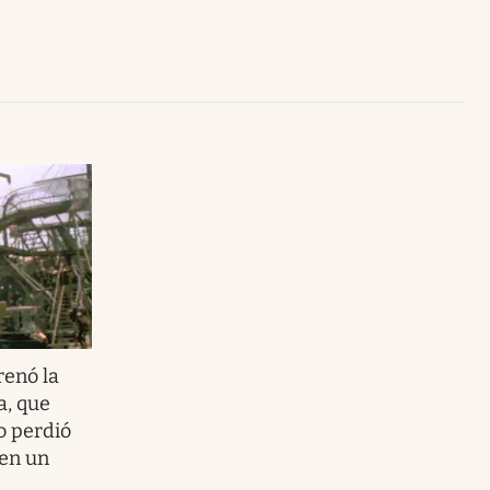
Uruguay
renó la
a, que
o perdió
 en un