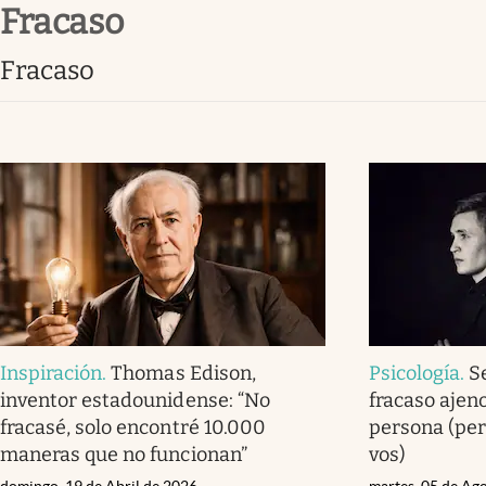
fracaso
Infotechnology
Clase
fracaso
Clima
Mundial 2026
Eventos Corporativos
El Cronista Studio
Mediakit
abre en nueva pestaña
Inspiración
.
Thomas Edison,
Psicología
.
S
inventor estadounidense: “No
fracaso ajen
fracasé, solo encontré 10.000
persona (per
maneras que no funcionan”
vos)
domingo, 19 de Abril de 2026
martes, 05 de Ag