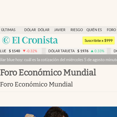
Últimas noticias
ÚLTIMAS
DÓLAR
DÓLAR
JAVIER
RIESGO
QUIÉN ES
FORO
Dólar
NOTICIAS
BLUE
MILEI
PAÍS
QUIÉN
Argentina
Members
Suscribite x $999
España
Economía y Política
-0.32
%
DÓLAR TARJETA
$
1976
0.33
%
DÓLAR MEP
$
México
 cuál es la cotización del miércoles 5 de agosto minuto a minuto
Dól
Finanzas y Mercados
USA
Foro Económico Mundial
Mercados Online
Colombia
Uruguay
Negocios
Foro Económico Mundial
Columnistas
Otras secciones
Apertura