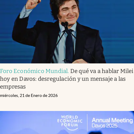
Infotechnology
Clase
Clima
Mundial 2026
Eventos Corporativos
El Cronista Studio
Foro Económico Mundial
.
De qué va a hablar Milei
Mediakit
hoy en Davos: desregulación y un mensaje a las
abre en nueva pestaña
empresas
Argentina
miércoles, 21 de Enero de 2026