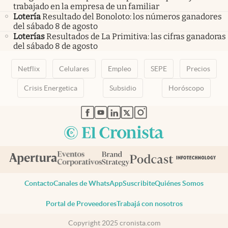
trabajado en la empresa de un familiar
Lotería
Resultado del Bonoloto: los números ganadores
del sábado 8 de agosto
Loterías
Resultados de La Primitiva: las cifras ganadoras
del sábado 8 de agosto
Netflix
Celulares
Empleo
SEPE
Precios
Crisis Energetica
Subsidio
Horóscopo
abre en nueva pestaña
abre en nueva pestaña
abre en nueva pestaña
abre en nueva pestaña
abre en nueva pestaña
Contacto
Canales de WhatsApp
Suscribite
Quiénes Somos
Portal de Proveedores
Trabajá con nosotros
Copyright 2025 cronista.com