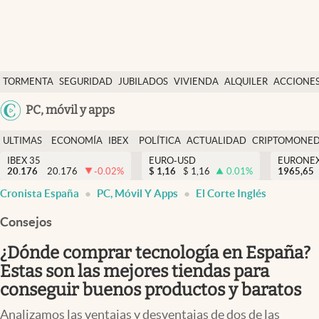
Últimas Noticias
TORMENTA
SEGURIDAD
JUBILADOS
VIVIENDA
ALQUILER
ACCIONE
Economía y finanzas
SOCIAL
Argentina
PC, móvil y apps
Política
España
Actualidad
ULTIMAS
ECONOMÍA
IBEX
POLÍTICA
ACTUALIDAD
CRIPTOMONE
México
NOTICIAS
Y
Y
IBEX 35
EURO-USD
EURONE
Criptomonedas
20.176
20.176
-0.02
%
$
1,16
$
1,16
0.01
%
USA
1965,65
FINANZAS
EURO
Cronista España
PC, Móvil Y Apps
El Corte Inglés
Colombia
España
Uruguay
Consejos
¿Dónde comprar tecnología en España?
Estas son las mejores tiendas para
conseguir buenos productos y baratos
Analizamos las ventajas y desventajas de dos de las