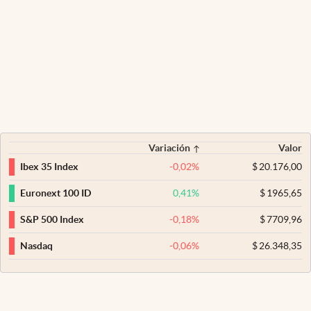
Variación
Valor
-0,02
%
$
20.176,00
Ibex 35 Index
0,41
%
$
1965,65
Euronext 100 ID
-0,18
%
$
7709,96
S&P 500 Index
-0,06
%
$
26.348,35
Nasdaq