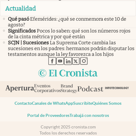
Actualidad
Qué pasó
Efemérides: ¿qué se conmemora este 10 de
agosto?
Significados
Pocos lo saben: qué son los números rojos
de la cinta métrica y por qué están
SCJN | Sucesiones
La Suprema Corte cambia las
sucesiones en los padres: hermanos podrán disputar los
testamentos aunque la ley favorezca a los hijos
abre en nueva pestaña
abre en nueva pestaña
abre en nueva pestaña
abre en nueva pestaña
abre en nueva pestaña
Contacto
Canales de WhatsApp
Suscribite
Quiénes Somos
Portal de Proveedores
Trabajá con nosotros
Copyright 2025 cronista.com
Todos los derechos reservados