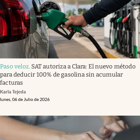
Clima
Espiritualidad
Mediakit
abre en nueva pestaña
México
Paso veloz
.
SAT autoriza a Clara: El nuevo método
para deducir 100% de gasolina sin acumular
facturas
Karla Tejeda
lunes, 06 de Julio de 2026