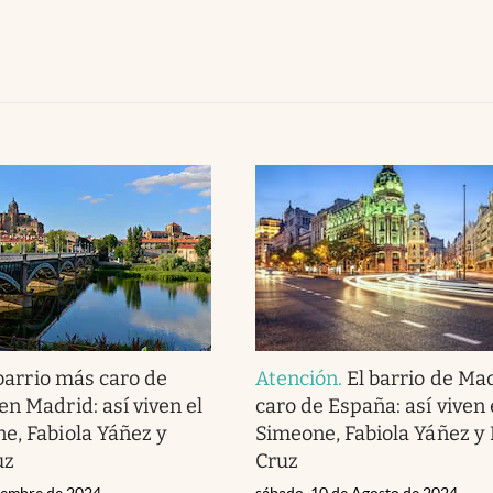
barrio más caro de
Atención
.
El barrio de Ma
en Madrid: así viven el
caro de España: así viven 
e, Fabiola Yáñez y
Simeone, Fabiola Yáñez y
uz
Cruz
ciembre de 2024
sábado, 10 de Agosto de 2024