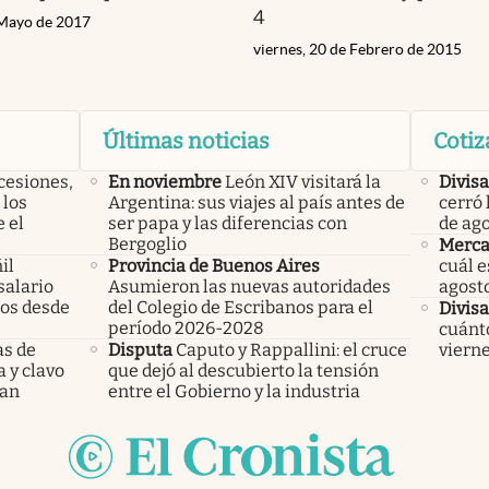
4
 Mayo de 2017
viernes, 20 de Febrero de 2015
Últimas noticias
Cotiz
cesiones,
En noviembre
León XIV visitará la
Divisa
 los
Argentina: sus viajes al país antes de
cerró 
 el
ser papa y las diferencias con
de ag
Bergoglio
Merca
il
Provincia de Buenos Aires
cuál e
salario
Asumieron las nuevas autoridades
agost
mos desde
del Colegio de Escribanos para el
Divisa
período 2026-2028
cuánto
as de
Disputa
Caputo y Rappallini: el cruce
vierne
a y clavo
que dejó al descubierto la tensión
dan
entre el Gobierno y la industria