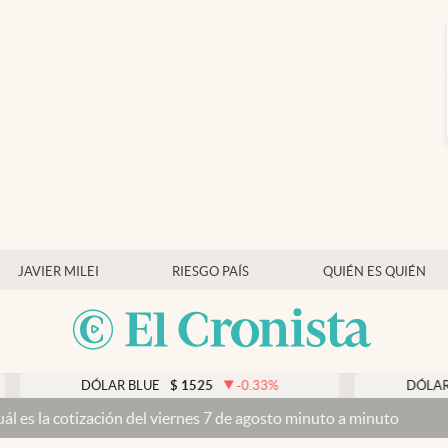
JAVIER MILEI
RIESGO PAÍS
QUIÉN ES QUIÉN
DÓLAR BLUE
$
1525
-0.33
%
DÓLAR TARJ
cotización del viernes 7 de agosto minuto a minuto