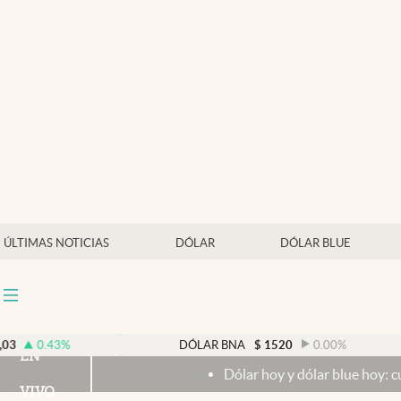
Últimas noticias
Dólar
Members
Economía y Política
Finanzas y Mercados
Mercados Online
ÚLTIMAS NOTICIAS
DÓLAR
DÓLAR BLUE
Negocios
Columnistas
Otras secciones
0.43
%
DÓLAR BNA
$
1520
0.00
%
EN
Dólar hoy y dólar blue hoy: cuál es la 
Apertura
VIVO