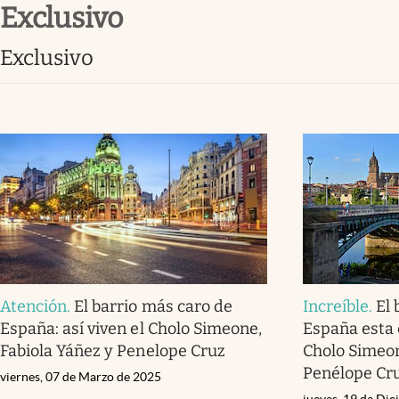
exclusivo
Infotechnology
Clase
exclusivo
Clima
Mundial 2026
Eventos Corporativos
El Cronista Studio
Mediakit
abre en nueva pestaña
Atención
.
El barrio más caro de
Increíble
.
El 
España: así viven el Cholo Simeone,
España esta 
Fabiola Yáñez y Penelope Cruz
Cholo Simeon
Penélope Cr
viernes, 07 de Marzo de 2025
jueves, 19 de Di