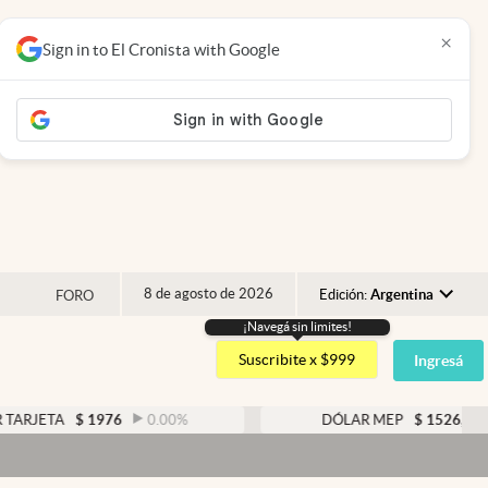
×
Sign in to El Cronista with Google
8 de agosto de 2026
Edición:
Argentina
FORO
¡Navegá sin limites!
Argentina
Suscribite x $999
Ingresá
España
México
ETA
$
1976
0.00
%
DÓLAR MEP
$
1526,03
0.4
USA
Colombia