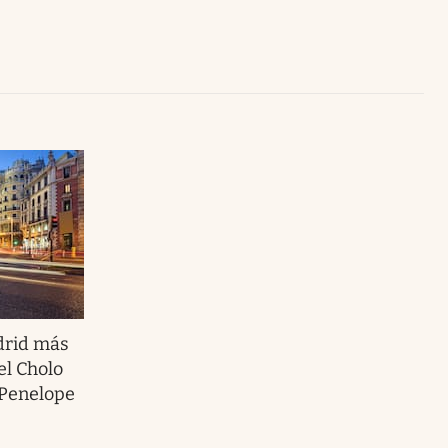
Uruguay
drid más
el Cholo
 Penelope