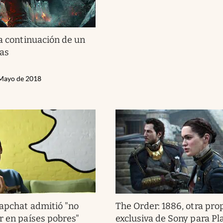
la continuación de un
tas
 Mayo de 2018
apchat admitió "no
The Order: 1886, otra pro
r en países pobres"
exclusiva de Sony para Pl