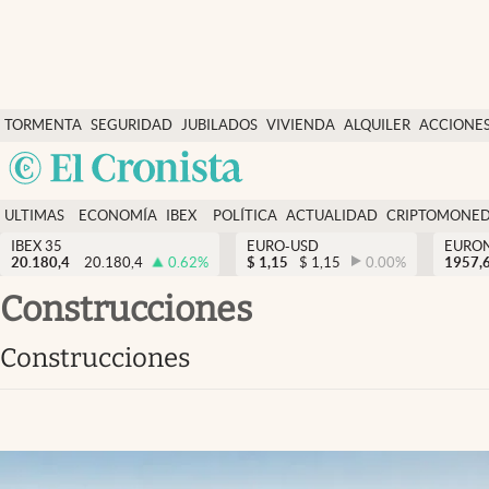
Últimas Noticias
TORMENTA
SEGURIDAD
JUBILADOS
VIVIENDA
ALQUILER
ACCIONE
Economía y finanzas
SOCIAL
Argentina
Política
España
Actualidad
ULTIMAS
ECONOMÍA
IBEX
POLÍTICA
ACTUALIDAD
CRIPTOMONE
México
NOTICIAS
Y
Y
IBEX 35
EURO-USD
EURO
Criptomonedas
20.180,4
20.180,4
0.62
%
$
1,15
$
1,15
0.00
%
USA
1957,
FINANZAS
EURO
Colombia
construcciones
España
Uruguay
construcciones