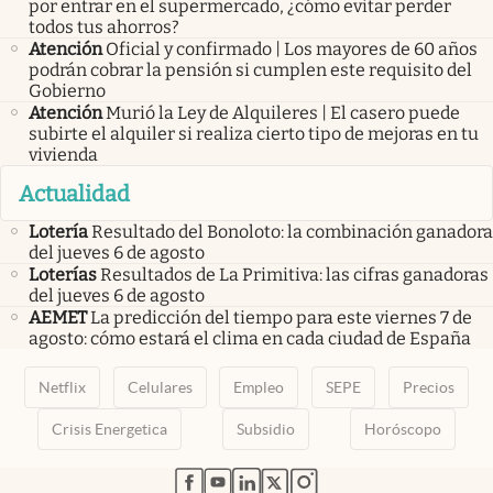
por entrar en el supermercado, ¿cómo evitar perder
todos tus ahorros?
Atención
Oficial y confirmado | Los mayores de 60 años
podrán cobrar la pensión si cumplen este requisito del
Gobierno
Atención
Murió la Ley de Alquileres | El casero puede
subirte el alquiler si realiza cierto tipo de mejoras en tu
vivienda
Actualidad
Lotería
Resultado del Bonoloto: la combinación ganadora
del jueves 6 de agosto
Loterías
Resultados de La Primitiva: las cifras ganadoras
del jueves 6 de agosto
AEMET
La predicción del tiempo para este viernes 7 de
agosto: cómo estará el clima en cada ciudad de España
Netflix
Celulares
Empleo
SEPE
Precios
Crisis Energetica
Subsidio
Horóscopo
abre en nueva pestaña
abre en nueva pestaña
abre en nueva pestaña
abre en nueva pestaña
abre en nueva pestaña