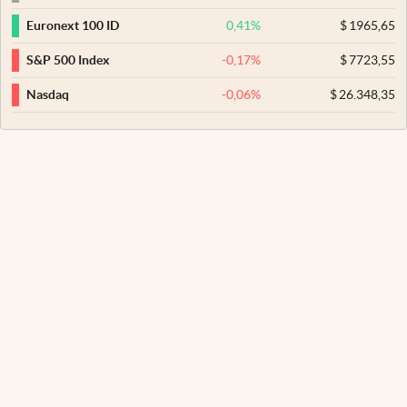
0,41
%
$
1965,65
Euronext 100 ID
-0,17
%
$
7723,55
S&P 500 Index
-0,06
%
$
26.348,35
Nasdaq