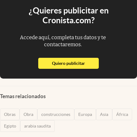
¿Quieres publicitar en
Cronista.com?
Accede aquí, completa tus datos y te
contactaremos.
abre en nueva pestaña
Quiero publicitar
Temas relacionados
Obras
Obra
construcciones
Europa
Asia
África
Egipto
arabia saudita