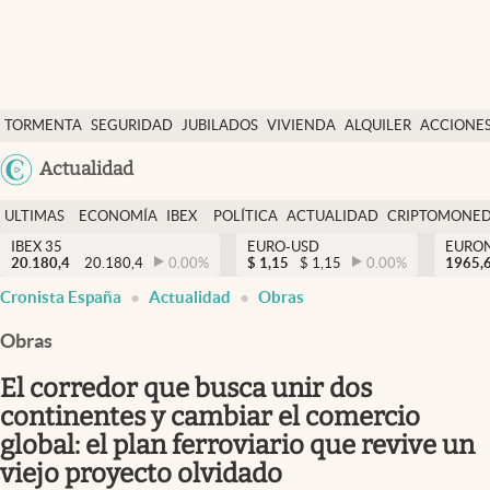
Últimas Noticias
TORMENTA
SEGURIDAD
JUBILADOS
VIVIENDA
ALQUILER
ACCIONE
Economía y finanzas
SOCIAL
Argentina
Actualidad
Política
España
Actualidad
ULTIMAS
ECONOMÍA
IBEX
POLÍTICA
ACTUALIDAD
CRIPTOMONE
México
NOTICIAS
Y
Y
IBEX 35
EURO-USD
EURO
Criptomonedas
20.180,4
20.180,4
0.00
%
$
1,15
$
1,15
0.00
%
USA
1965,
FINANZAS
EURO
Cronista España
Actualidad
Obras
Colombia
España
Uruguay
Obras
El corredor que busca unir dos
continentes y cambiar el comercio
global: el plan ferroviario que revive un
viejo proyecto olvidado