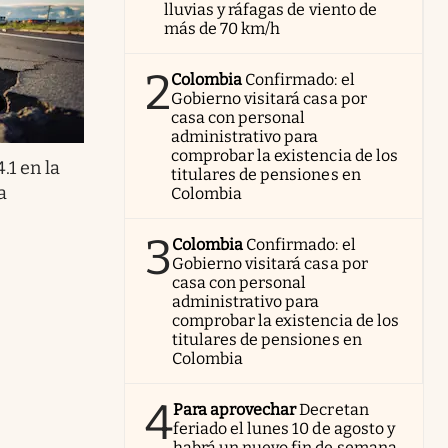
lluvias y ráfagas de viento de
más de 70 km/h
2
Colombia
Confirmado: el
Gobierno visitará casa por
casa con personal
administrativo para
comprobar la existencia de los
1 en la
titulares de pensiones en
a
Colombia
3
Colombia
Confirmado: el
Gobierno visitará casa por
casa con personal
administrativo para
comprobar la existencia de los
titulares de pensiones en
Colombia
4
Para aprovechar
Decretan
feriado el lunes 10 de agosto y
habrá un nuevo fin de semana