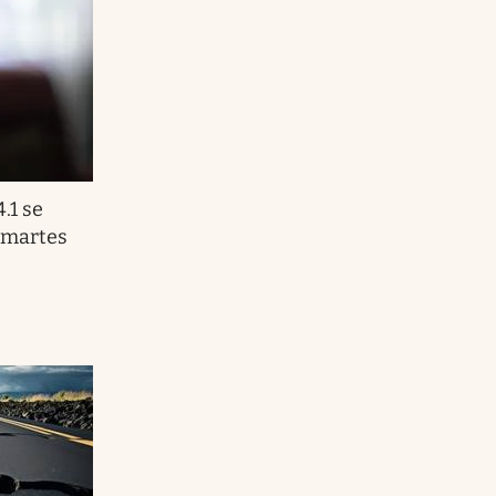
.1 se
e martes