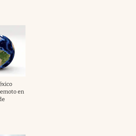
éxico
rremoto en
de