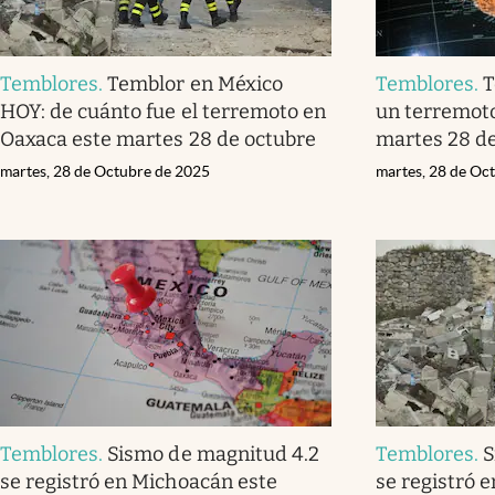
Temblores
.
Temblor en México
Temblores
.
T
HOY: de cuánto fue el terremoto en
un terremoto
Oaxaca este martes 28 de octubre
martes 28 d
martes, 28 de Octubre de 2025
martes, 28 de Oc
Temblores
.
Sismo de magnitud 4.2
Temblores
.
S
se registró en Michoacán este
se registró e