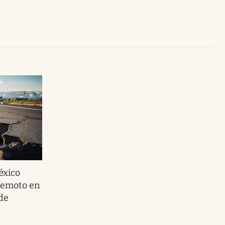
Uruguay
éxico
rremoto en
de