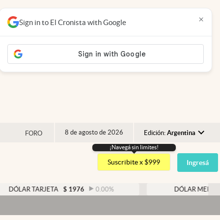
×
Sign in to El Cronista with Google
8 de agosto de 2026
Edición:
Argentina
FORO
¡Navegá sin limites!
Argentina
Suscribite x $999
Ingresá
España
México
TARJETA
$
1976
0.00
%
DÓLAR MEP
$
1526,03
USA
Colombia