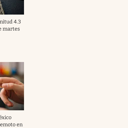
itud 4.3
te martes
éxico
rremoto en