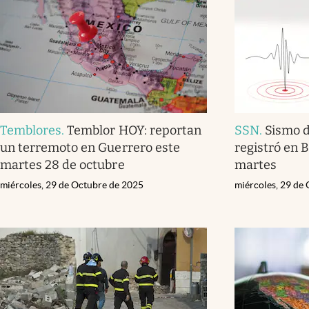
Temblores
.
Temblor HOY: reportan
SSN
.
Sismo d
un terremoto en Guerrero este
registró en B
martes 28 de octubre
martes
miércoles, 29 de Octubre de 2025
miércoles, 29 de