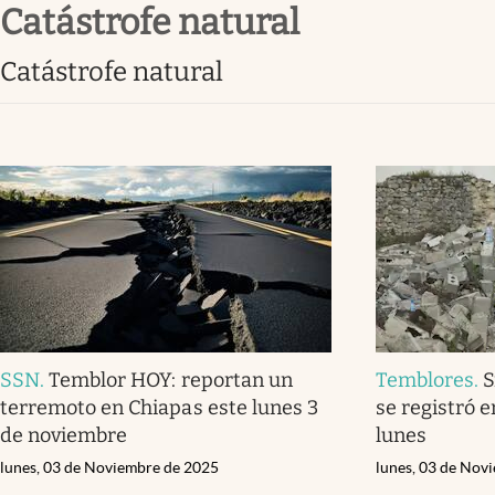
catástrofe natural
Infotechnology
Clase
catástrofe natural
Clima
Mundial 2026
Eventos Corporativos
El Cronista Studio
Mediakit
abre en nueva pestaña
SSN
.
Temblor HOY: reportan un
Temblores
.
S
terremoto en Chiapas este lunes 3
se registró 
de noviembre
lunes
lunes, 03 de Noviembre de 2025
lunes, 03 de Nov