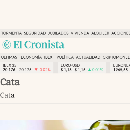
Últimas Noticias
TORMENTA
SEGURIDAD
JUBILADOS
VIVIENDA
ALQUILER
ACCIONE
Economía y finanzas
SOCIAL
Argentina
Política
España
Actualidad
ULTIMAS
ECONOMÍA
IBEX
POLÍTICA
ACTUALIDAD
CRIPTOMONE
México
NOTICIAS
Y
Y
IBEX 35
EURO-USD
EURONE
Criptomonedas
20.176
20.176
-0.02
%
$
1,16
$
1,16
0.01
%
USA
1965,65
FINANZAS
EURO
Colombia
cata
España
Uruguay
cata