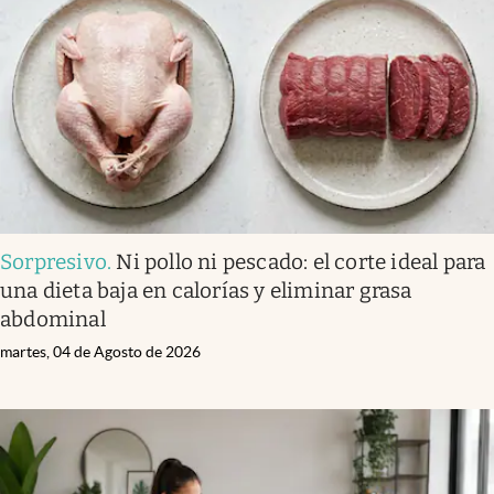
Infotechnology
Clase
Clima
Mundial 2026
Eventos Corporativos
El Cronista Studio
Sorpresivo
.
Ni pollo ni pescado: el corte ideal para
Mediakit
una dieta baja en calorías y eliminar grasa
abre en nueva pestaña
abdominal
Argentina
martes, 04 de Agosto de 2026