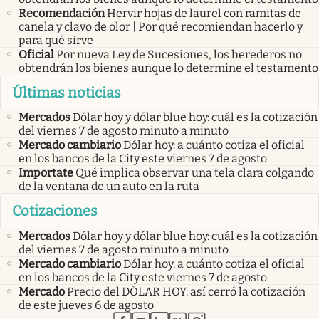
Recomendación
Hervir hojas de laurel con ramitas de
canela y clavo de olor | Por qué recomiendan hacerlo y
para qué sirve
Oficial
Por nueva Ley de Sucesiones, los herederos no
obtendrán los bienes aunque lo determine el testamento
Últimas noticias
Mercados
Dólar hoy y dólar blue hoy: cuál es la cotización
del viernes 7 de agosto minuto a minuto
Mercado cambiario
Dólar hoy: a cuánto cotiza el oficial
en los bancos de la City este viernes 7 de agosto
Importate
Qué implica observar una tela clara colgando
de la ventana de un auto en la ruta
Cotizaciones
Mercados
Dólar hoy y dólar blue hoy: cuál es la cotización
del viernes 7 de agosto minuto a minuto
Mercado cambiario
Dólar hoy: a cuánto cotiza el oficial
en los bancos de la City este viernes 7 de agosto
Mercado
Precio del DÓLAR HOY: así cerró la cotización
de este jueves 6 de agosto
abre en nueva pestaña
abre en nueva pestaña
abre en nueva pestaña
abre en nueva pestaña
abre en nueva pestaña