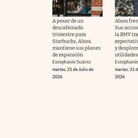
A pesar de un
Alsea fren
descafeinado
Sus accio
trimestre para
la BMV tra
Starbucks, Alsea
expectati
mantiene sus planes
y desplom
de expansión
utilidades
Estephanie Suárez
Estephanie
martes, 21 de Julio de
martes, 21 d
2026
2026