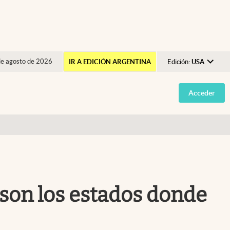
de agosto de 2026
IR A EDICIÓN ARGENTINA
Edición:
USA
Argentina
Acceder
España
México
USA
Colombia
Uruguay
s son los estados donde