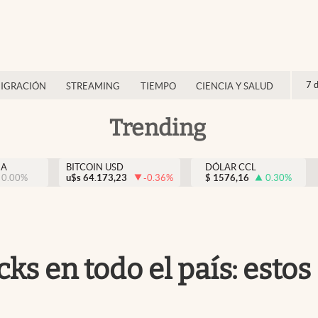
7 
IGRACIÓN
STREAMING
TIEMPO
CIENCIA Y SALUD
Trending
NA
BITCOIN USD
DÓLAR CCL
0.00
%
u$s
64.173,23
-0.36
%
$
1576,16
0.30
%
ks en todo el país: esto