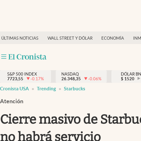
Últimas Noticias
Finanzas y economía
ÚLTIMAS NOTICIAS
WALL STREET Y DÓLAR
ECONOMÍA
INM
Wall Street y dólar
Inmigración
Trending
S&P 500 INDEX
NASDAQ
DÓLAR B
7723,55
-0.17
%
26.348,35
-0.06
%
$
1520
Tiempo
Cronista USA
Trending
Starbucks
Ciencia y salud
Atención
Espiritual
Cierre masivo de Starbuc
Streaming
no habrá servicio
PC y mobile