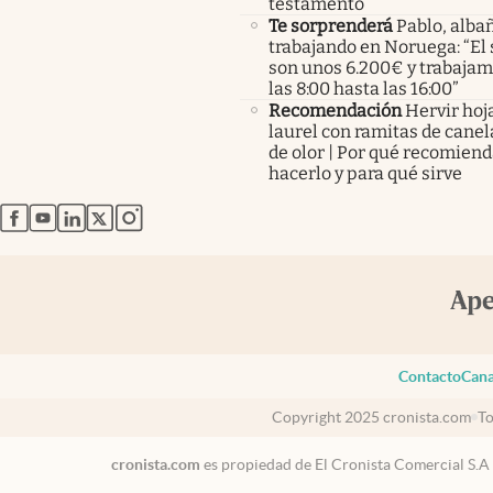
testamento
Te sorprenderá
Pablo, albañ
trabajando en Noruega: “El 
son unos 6.200€ y trabaja
las 8:00 hasta las 16:00”
Recomendación
Hervir hoj
laurel con ramitas de canel
de olor | Por qué recomien
hacerlo y para qué sirve
abre en nueva pestaña
abre en nueva pestaña
abre en nueva pestaña
abre en nueva pestaña
abre en nueva pestaña
Contacto
Cana
Copyright 2025 cronista.com
To
cronista.com
es propiedad de El Cronista Comercial S.A