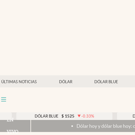
Últimas noticias
Dólar
Members
Economía y Política
Finanzas y Mercados
Mercados Online
ÚLTIMAS NOTICIAS
DÓLAR
DÓLAR BLUE
Negocios
Columnistas
Otras secciones
DÓLAR BLUE
$
1525
-0.33
%
DÓLAR 
EN
Dólar hoy y dólar blue hoy: cuál es la
Apertura
VIVO