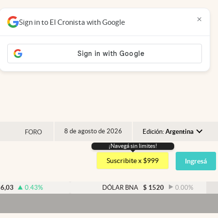
×
Sign in to El Cronista with Google
8 de agosto de 2026
Edición:
Argentina
FORO
¡Navegá sin limites!
Argentina
Suscribite x $999
Ingresá
España
México
0.43
%
DÓLAR BNA
$
1520
0.00
%
USA
Colombia