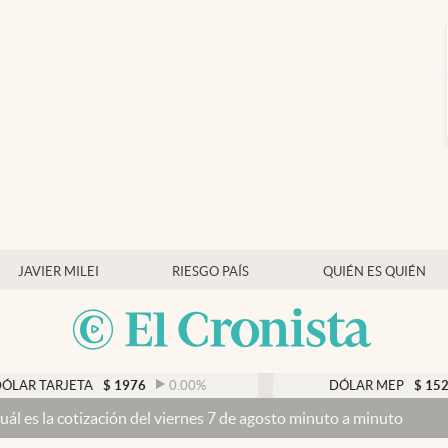
JAVIER MILEI
RIESGO PAÍS
QUIÉN ES QUIÉN
TARJETA
$
1976
0.00
%
DÓLAR MEP
$
1526,03
 cotización del viernes 7 de agosto minuto a minuto