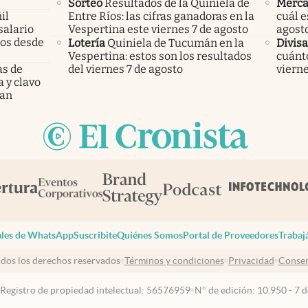
Sorteo
Resultados de la Quiniela de
Merca
il
Entre Ríos: las cifras ganadoras en la
cuál e
salario
Vespertina este viernes 7 de agosto
agost
mos desde
Lotería
Quiniela de Tucumán en la
Divisa
Vespertina: estos son los resultados
cuánto
as de
del viernes 7 de agosto
vierne
a y clavo
dan
les de WhatsApp
Suscribite
Quiénes Somos
Portal de Proveedores
Trabaj
dos los derechos reservados
Términos y condiciones
Privacidad
Consen
 Registro de propiedad intelectual: 56576959
N° de edición: 10.950 - 7 