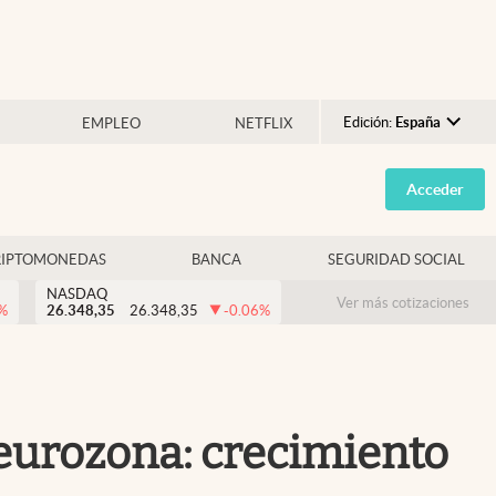
Edición:
España
EMPLEO
NETFLIX
Argentina
Acceder
España
México
RIPTOMONEDAS
BANCA
SEGURIDAD SOCIAL
USA
NASDAQ
Colombia
Ver más cotizaciones
%
26.348,35
26.348,35
-0.06
%
Uruguay
 eurozona: crecimiento