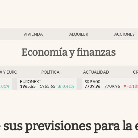
VIVIENDA
ALQUILER
ACCIONES
Economía y finanzas
EX Y EURO
POLÍTICA
ACTUALIDAD
C
EURONEXT
S&P 500
.01
%
1965,65
1965,65
0.41
%
7709,96
7709,96
-0.18
sus previsiones para la