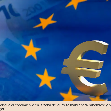
er que el crecimiento en la zona del euro se mantendrá "anémico" y p
027.