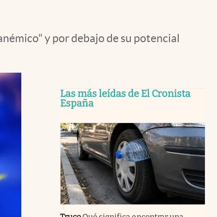
anémico" y por debajo de su potencial
Las más leídas de El Cronista
España
Truco
Qué significa encontrar una