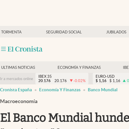
Últimas Noticias
TORMENTA
SEGURIDAD SOCIAL
JUBILADOS
Economía y finanzas
Política
Actualidad
Criptomonedas
ULTIMAS NOTICIAS
ECONOMÍA Y FINANZAS
IB
IBEX 35
EURO-USD
Ir a mercados online
20.176
20.176
-0.02
%
$
1,16
$
1,16
0
Cronista España
Economía Y Finanzas
Banco Mundial
Macroeconomía
El Banco Mundial hunde 