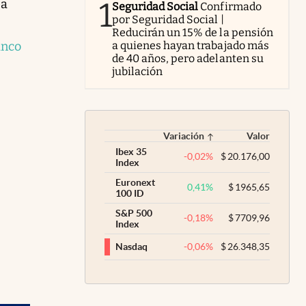
1
za
Seguridad Social
Confirmado
por Seguridad Social |
Reducirán un 15% de la pensión
nco
a quienes hayan trabajado más
de 40 años, pero adelanten su
jubilación
Variación
Valor
Ibex 35
-0,02
%
$
20.176,00
Index
Euronext
0,41
%
$
1965,65
100 ID
S&P 500
-0,18
%
$
7709,96
Index
-0,06
%
$
26.348,35
Nasdaq