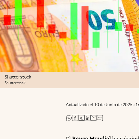
Shutterstock
Shutterstock
Actualizado el
10 de Junio de 2025
1
abre en nueva pestaña
abre en nueva pestaña
abre en nueva pestaña
abre en nueva pestaña
El
Banco Mundial
ha rebajad