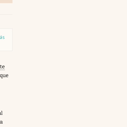
más
nte
 que
al
ra