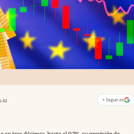
+
Seguir
en
6:42
abre en nueva p
o en tres décimas, hasta el 0,7%, su previsión de