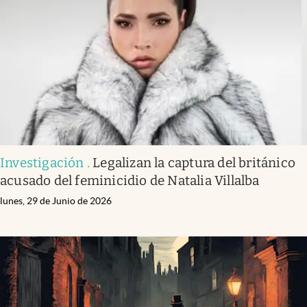
Infotechnology
Clase
Clima
Mundial 2026
Eventos Corporativos
El Cronista Studio
Investigación
.
Legalizan la captura del británico
Mediakit
acusado del feminicidio de Natalia Villalba
abre en nueva pestaña
Argentina
lunes, 29 de Junio de 2026