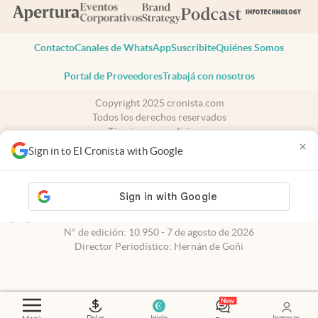
Contacto
Canales de WhatsApp
Suscribite
Quiénes Somos
Portal de Proveedores
Trabajá con nosotros
Copyright 2025 cronista.com
Todos los derechos reservados
Términos y condiciones
×
Privacidad
Sign in to El Cronista with Google
Consentimiento
Tel:
+54 11 7078-3270
cronista.com
es propiedad de El Cronista Comercial S.A Registro de
propiedad intelectual: 56576959
N° de edición: 10.950 - 7 de agosto de 2026
Director Periodístico: Hernán de Goñi