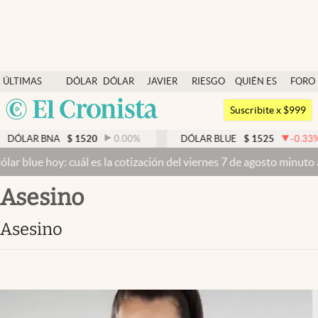
Últimas noticias
ÚLTIMAS
DÓLAR
DÓLAR
JAVIER
RIESGO
QUIÉN ES
FORO
Dólar
NOTICIAS
BLUE
MILEI
PAÍS
QUIÉN
Argentina
Members
Suscribite x $999
España
Economía y Política
DÓLAR BNA
$
1520
0.00
%
DÓLAR BLUE
$
1525
-0.33
%
México
 blue hoy: cuál es la cotización del viernes 7 de agosto minuto a m
Finanzas y Mercados
USA
asesino
Mercados Online
Colombia
Uruguay
Negocios
asesino
Columnistas
Otras secciones
Apertura