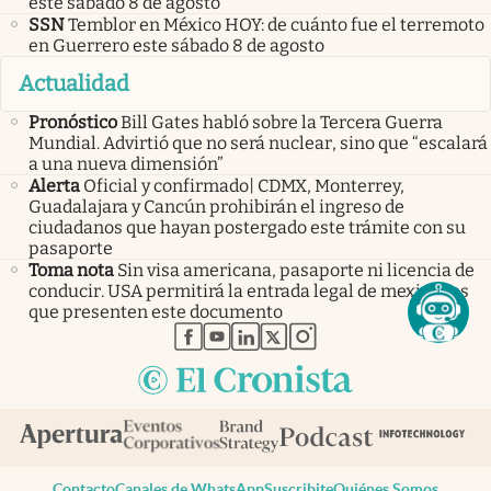
este sábado 8 de agosto
SSN
Temblor en México HOY: de cuánto fue el terremoto
en Guerrero este sábado 8 de agosto
Actualidad
Pronóstico
Bill Gates habló sobre la Tercera Guerra
Mundial. Advirtió que no será nuclear, sino que “escalará
a una nueva dimensión”
Alerta
Oficial y confirmado| CDMX, Monterrey,
Guadalajara y Cancún prohibirán el ingreso de
ciudadanos que hayan postergado este trámite con su
pasaporte
Toma nota
Sin visa americana, pasaporte ni licencia de
conducir. USA permitirá la entrada legal de mexicanos
que presenten este documento
abre en nueva pestaña
abre en nueva pestaña
abre en nueva pestaña
abre en nueva pestaña
abre en nueva pestaña
Contacto
Canales de WhatsApp
Suscribite
Quiénes Somos