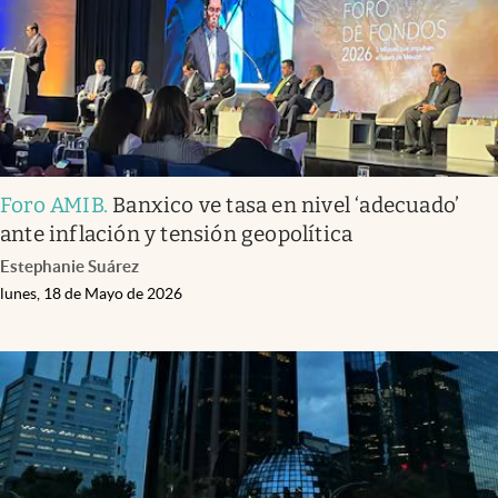
Clima
Espiritualidad
Mediakit
abre en nueva pestaña
México
Foro AMIB
.
Banxico ve tasa en nivel ‘adecuado’
ante inflación y tensión geopolítica
Estephanie Suárez
lunes, 18 de Mayo de 2026