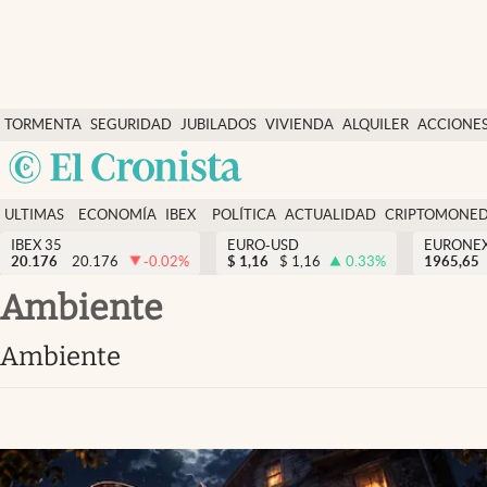
Últimas Noticias
TORMENTA
SEGURIDAD
JUBILADOS
VIVIENDA
ALQUILER
ACCIONE
Economía y finanzas
SOCIAL
Argentina
Política
España
Actualidad
ULTIMAS
ECONOMÍA
IBEX
POLÍTICA
ACTUALIDAD
CRIPTOMONE
México
NOTICIAS
Y
Y
IBEX 35
EURO-USD
EURONE
Criptomonedas
20.176
20.176
-0.02
%
$
1,16
$
1,16
0.33
%
USA
1965,65
FINANZAS
EURO
Colombia
ambiente
España
Uruguay
ambiente