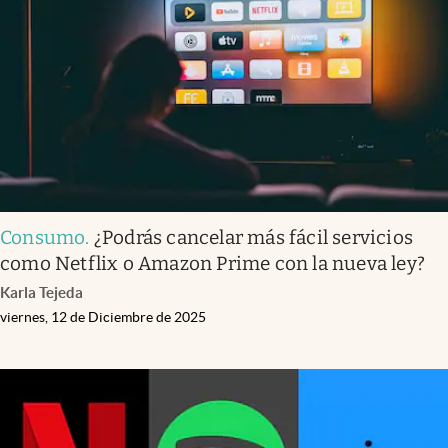
Infotechnology
Clase
Clima
Mundial 2026
Eventos Corporativos
El Cronista Studio
Consumo
.
¿Podrás cancelar más fácil servicios
Mediakit
como Netflix o Amazon Prime con la nueva ley?
abre en nueva pestaña
Karla Tejeda
Argentina
viernes, 12 de Diciembre de 2025