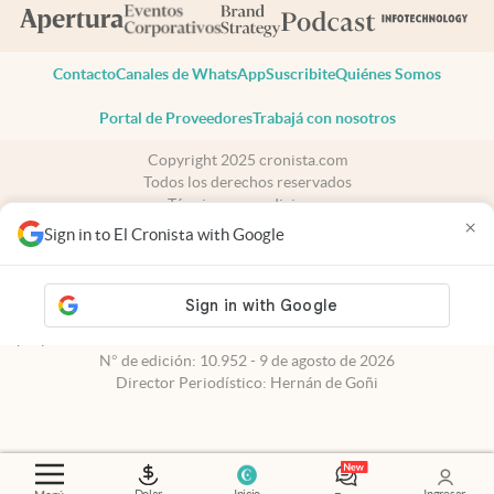
Contacto
Canales de WhatsApp
Suscribite
Quiénes Somos
Portal de Proveedores
Trabajá con nosotros
Copyright 2025 cronista.com
Todos los derechos reservados
Términos y condiciones
×
Privacidad
Sign in to El Cronista with Google
Consentimiento
Tel:
+54 11 7078-3270
cronista.com
es propiedad de El Cronista Comercial S.A Registro de
propiedad intelectual: 56576959
N° de edición: 10.952 - 9 de agosto de 2026
Director Periodístico: Hernán de Goñi