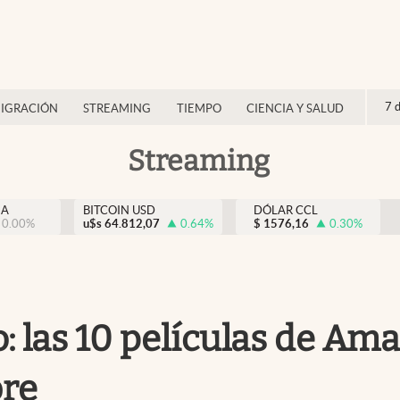
7 
IGRACIÓN
STREAMING
TIEMPO
CIENCIA Y SALUD
Streaming
NA
BITCOIN USD
DÓLAR CCL
0.00
%
u$s
64.812,07
0.64
%
$
1576,16
0.30
%
: las 10 películas de Am
bre