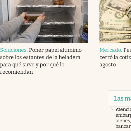
Soluciones
.
Poner papel aluminio
Mercado
.
Pe
sobre los estantes de la heladera:
cerró la coti
para qué sirve y por qué lo
agosto
recomiendan
Las m
Atenci
embarg
bienes,
bancari