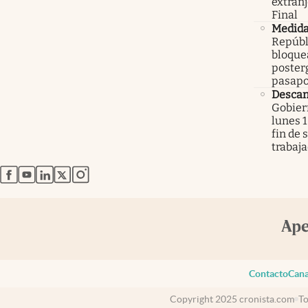
extranj
Final
Medid
Repúbl
bloque
poster
pasapo
Descan
Gobier
lunes 1
fin de
trabaj
abre en nueva pestaña
abre en nueva pestaña
abre en nueva pestaña
abre en nueva pestaña
abre en nueva pestaña
Contacto
Cana
Copyright 2025 cronista.com
To