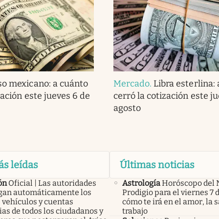
so mexicano: a cuánto
Mercado
.
Libra esterlina:
zación este jueves 6 de
cerró la cotización este j
agosto
ás leídas
Últimas noticias
ón
Oficial | Las autoridades
Astrología
Horóscopo del 
an automáticamente los
Prodigio para el viernes 7 
 vehículos y cuentas
cómo te irá en el amor, la s
as de todos los ciudadanos y
trabajo