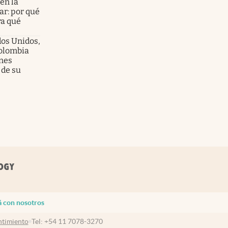
en la
ar: por qué
ra qué
dos Unidos,
olombia
enes
 de su
á con nosotros
timiento
Tel:
+54 11 7078-3270