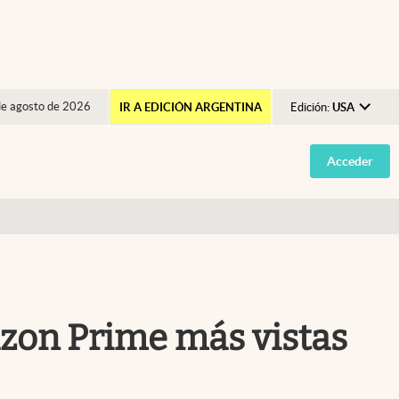
de agosto de 2026
IR A EDICIÓN ARGENTINA
Edición:
USA
Argentina
Acceder
España
México
USA
Colombia
Uruguay
azon Prime más vistas