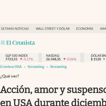
Últimas Noticias
Finanzas y economía
ÚLTIMAS NOTICIAS
WALL STREET Y DÓLAR
ECONOMÍA
INM
Wall Street y dólar
Inmigración
Trending
S&P 500 INDEX
NASDAQ
DÓLAR B
7723,55
-0.17
%
26.348,35
-0.06
%
$
1520
Tiempo
Cronista USA
Streaming
Streaming
Ciencia y salud
¿Qué ver?
Espiritual
Acción, amor y suspenso
Streaming
en USA durante diciem
PC y mobile