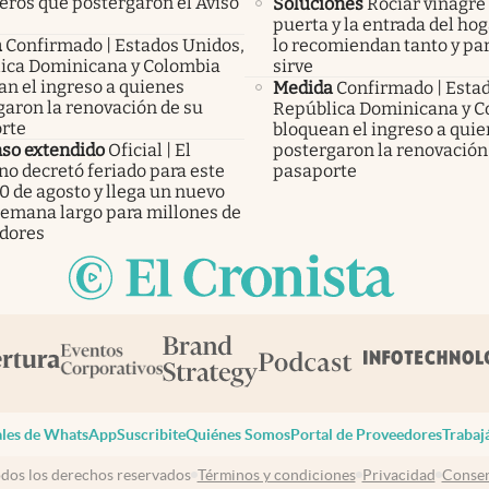
eros que postergaron el Aviso
Soluciones
Rociar vinagre 
puerta y la entrada del hog
a
Confirmado | Estados Unidos,
lo recomiendan tanto y pa
ica Dominicana y Colombia
sirve
an el ingreso a quienes
Medida
Confirmado | Esta
garon la renovación de su
República Dominicana y C
rte
bloquean el ingreso a qui
so extendido
Oficial | El
postergaron la renovación
no decretó feriado para este
pasaporte
0 de agosto y llega un nuevo
 semana largo para millones de
adores
les de WhatsApp
Suscribite
Quiénes Somos
Portal de Proveedores
Trabaj
dos los derechos reservados
Términos y condiciones
Privacidad
Consen