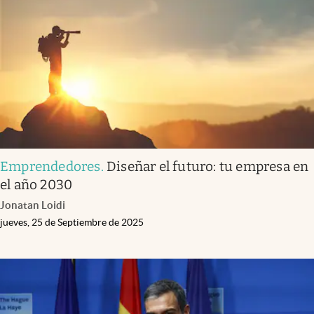
Infotechnology
Clase
Clima
Mundial 2026
Eventos Corporativos
El Cronista Studio
Emprendedores
.
Diseñar el futuro: tu empresa en
Mediakit
el año 2030
abre en nueva pestaña
Jonatan Loidi
Argentina
jueves, 25 de Septiembre de 2025