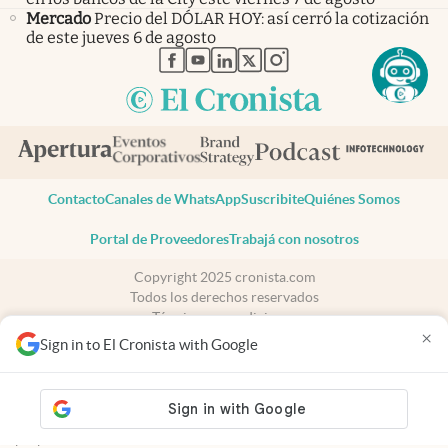
Mercado
Precio del DÓLAR HOY: así cerró la cotización
de este jueves 6 de agosto
abre en nueva pestaña
abre en nueva pestaña
abre en nueva pestaña
abre en nueva pestaña
abre en nueva pestaña
Contacto
Canales de WhatsApp
Suscribite
Quiénes Somos
Portal de Proveedores
Trabajá con nosotros
Copyright 2025 cronista.com
Todos los derechos reservados
Términos y condiciones
×
Privacidad
Sign in to El Cronista with Google
Consentimiento
Tel:
+54 11 7078-3270
cronista.com
es propiedad de El Cronista Comercial S.A Registro de
propiedad intelectual: 56576959