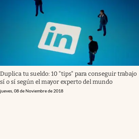
Infotechnology
Clase
Clima
Mundial 2026
Eventos Corporativos
El Cronista Studio
Duplica tu sueldo: 10 "tips" para conseguir trabajo
Mediakit
sí o sí según el mayor experto del mundo
abre en nueva pestaña
Argentina
jueves, 08 de Noviembre de 2018