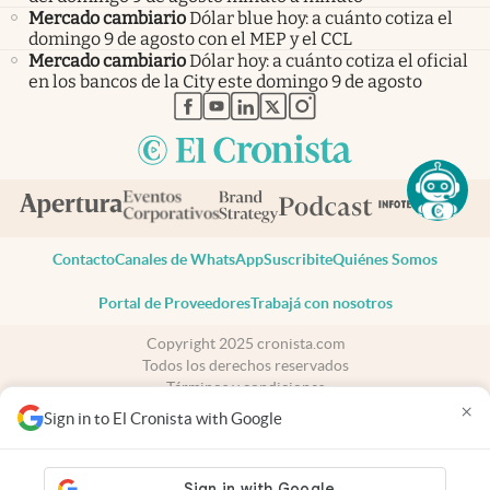
Mercado cambiario
Dólar blue hoy: a cuánto cotiza el
domingo 9 de agosto con el MEP y el CCL
Mercado cambiario
Dólar hoy: a cuánto cotiza el oficial
en los bancos de la City este domingo 9 de agosto
abre en nueva pestaña
abre en nueva pestaña
abre en nueva pestaña
abre en nueva pestaña
abre en nueva pestaña
Contacto
Canales de WhatsApp
Suscribite
Quiénes Somos
Portal de Proveedores
Trabajá con nosotros
Copyright 2025 cronista.com
Todos los derechos reservados
Términos y condiciones
×
Privacidad
Sign in to El Cronista with Google
Consentimiento
Tel:
+54 11 7078-3270