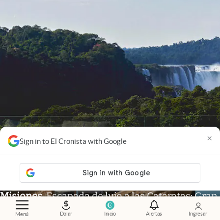
×
Sign in to El Cronista with Google
Misiones
.
Escapada de lujo a las Cataratas: Gran
Meliá Iguazú presentó su nueva propuesta
Dolar
Inicio
Alertas
Ingresar
Menú
gastronómica