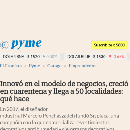
Últimas noticias
Dólar
Argentina
Members
Suscribite x $800
España
Economía y Política
DÓLAR BNA
$
1520
0.00
%
DÓLAR BLUE
$
1530
-0.65
%
México
El Cronista
Pyme
Garage
Emprendedor
Finanzas y Mercados
USA
Mercados Online
Colombia
Innovó en el modelo de negocios, creció
Uruguay
Negocios
en cuarentena y llega a 50 localidades:
qué hace
Columnistas
En 2017, el diseñador
Otras secciones
industrial Marcelo Penchaszadeh fundó Sisplaca, una
compañía con la que comercializa revestimientos
Apertura
decorativos antihumedad y cielorrasos decorativos