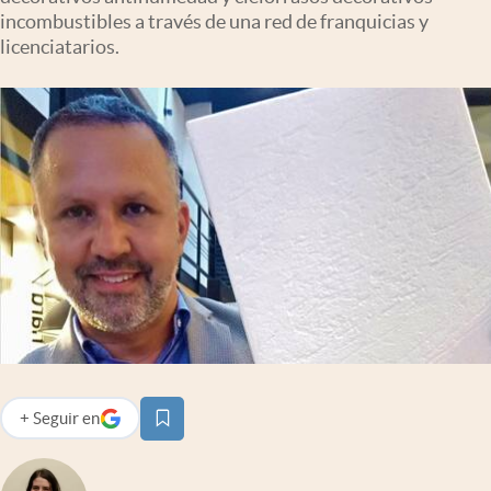
Infotechnology
incombustibles a través de una red de franquicias y
licenciatarios.
Clase
Clima
Mundial 2026
Eventos Corporativos
El Cronista Studio
Mediakit
abre en nueva pestaña
Argentina
+
Seguir
en
abre en nueva pestaña