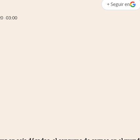
+
Seguir
en
abre en nueva p
20
03:00