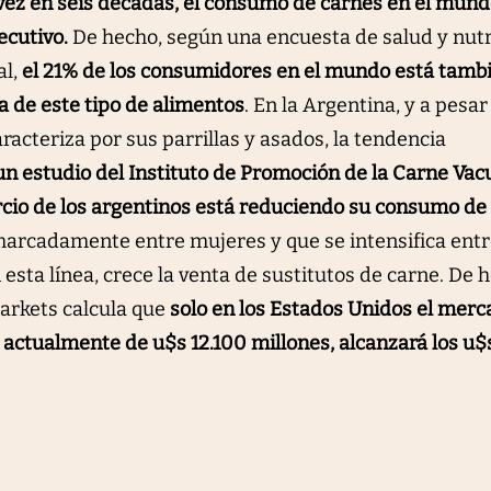
vez en seis décadas, el consumo de carnes en el mun
ecutivo.
De hecho, según una encuesta de salud y nutr
al,
el 21% de los consumidores en el mundo está tamb
ta de este tipo de alimentos
. En la Argentina, y a pesar
aracteriza por sus parrillas y asados, la tendencia
n estudio del Instituto de Promoción de la Carne Va
ercio de los argentinos está reduciendo su consumo de
 marcadamente entre mujeres y que se intensifica ent
 esta línea, crece la venta de sustitutos de carne. De 
rkets calcula que
solo en los Estados Unidos el merc
 actualmente de u$s 12.100 millones, alcanzará los u$