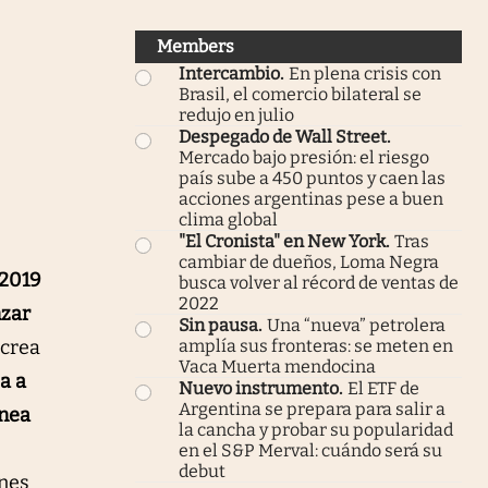
Members
Intercambio
.
En plena crisis con
Brasil, el comercio bilateral se
redujo en julio
Despegado de Wall Street
.
Mercado bajo presión: el riesgo
país sube a 450 puntos y caen las
acciones argentinas pese a buen
clima global
"El Cronista" en New York
.
Tras
cambiar de dueños, Loma Negra
 2019
busca volver al récord de ventas de
2022
nzar
Sin pausa
.
Una “nueva” petrolera
crea
amplía sus fronteras: se meten en
Vaca Muerta mendocina
a a
Nuevo instrumento
.
El ETF de
Argentina se prepara para salir a
ínea
la cancha y probar su popularidad
en el S&P Merval: cuándo será su
debut
ones