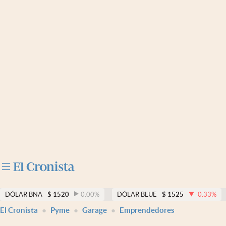
Últimas noticias
Dólar
Members
Economía y Política
Finanzas y Mercados
Mercados Online
Negocios
Columnistas
Otras secciones
DÓLAR BNA
$
1520
0.00
%
DÓLAR BLUE
$
1525
-0.33
%
El Cronista
Pyme
Garage
Emprendedores
Apertura