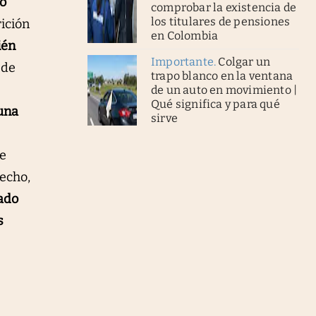
do
comprobar la existencia de
los titulares de pensiones
ición
en Colombia
ién
Importante
.
Colgar un
 de
trapo blanco en la ventana
de un auto en movimiento |
Qué significa y para qué
cuna
sirve
re
hecho,
ado
s