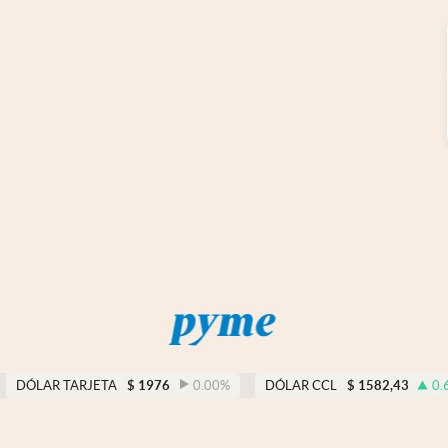
DÓLAR TARJETA
$
1976
0.00
%
DÓLAR CCL
$
1582,43
0.