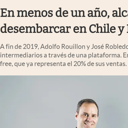
Infotechnology
En menos de un año, alc
Clase
desembarcar en Chile y 
Clima
Mundial 2026
A fin de 2019, Adolfo Rouillon y José Robled
Eventos Corporativos
intermediarios a través de una plataforma. 
El Cronista Studio
free, que ya representa el 20% de sus ventas.
Mediakit
abre en nueva pestaña