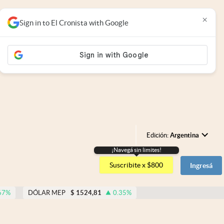
×
Sign in to El Cronista with Google
Edición:
Argentina
¡Navegá sin limites!
Argentina
Suscribite x $800
Ingresá
España
México
67
%
DÓLAR MEP
$
1524,81
0.35
%
USA
Colombia