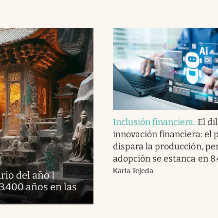
Inclusión financiera
.
El di
innovación financiera: el 
dispara la producción, pe
adopción se estanca en 8
Karla Tejeda
io del año |
 3.400 años en las