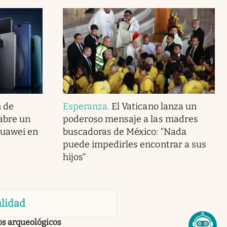
n de
Esperanza
.
El Vaticano lanza un
 abre un
poderoso mensaje a las madres
Huawei en
buscadoras de México: “Nada
puede impedirles encontrar a sus
hijos”
lidad
os arqueológicos