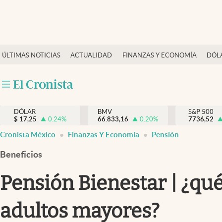
Últimas Noticias
ÚLTIMAS NOTICIAS
ACTUALIDAD
FINANZAS Y ECONOMÍA
DÓL
Actualidad
Finanzas y economía
Dólar y mercados
DÓLAR
BMV
S&P 500
Internacionales
$
17,25
0.24
%
66.833,16
0.20
%
7736,52
Opinión
Cronista México
Finanzas Y Economía
Pensión
Brand Strategy
Beneficios
Pc y celular
Pensión Bienestar | ¿qué
Vida y estilo
adultos mayores?
Tv