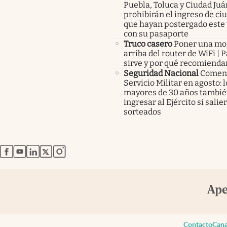
Puebla, Toluca y Ciudad Juá
prohibirán el ingreso de c
que hayan postergado este 
con su pasaporte
Truco casero
Poner una m
arriba del router de WiFi | 
sirve y por qué recomienda
Seguridad Nacional
Comenz
Servicio Militar en agosto: 
mayores de 30 años tambié
ingresar al Ejército si salie
sorteados
abre en nueva pestaña
abre en nueva pestaña
abre en nueva pestaña
abre en nueva pestaña
abre en nueva pestaña
Contacto
Cana