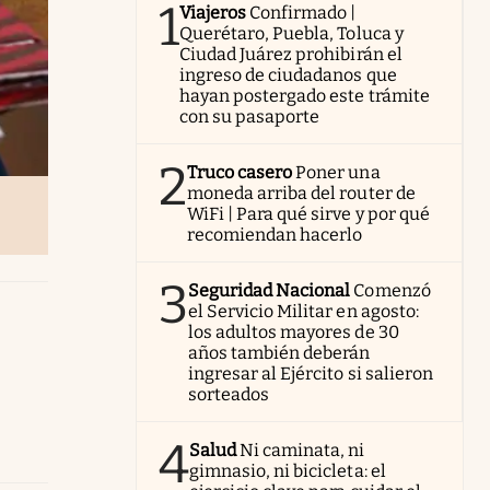
1
Viajeros
Confirmado |
Querétaro, Puebla, Toluca y
Ciudad Juárez prohibirán el
ingreso de ciudadanos que
hayan postergado este trámite
con su pasaporte
2
Truco casero
Poner una
moneda arriba del router de
WiFi | Para qué sirve y por qué
recomiendan hacerlo
3
Seguridad Nacional
Comenzó
el Servicio Militar en agosto:
los adultos mayores de 30
años también deberán
ingresar al Ejército si salieron
sorteados
4
Salud
Ni caminata, ni
gimnasio, ni bicicleta: el