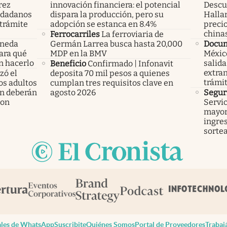
rez
innovación financiera: el potencial
Descub
iudadanos
dispara la producción, pero su
Hallar
trámite
adopción se estanca en 8.4%
precio
china
Ferrocarriles
La ferroviaria de
oneda
Germán Larrea busca hasta 20,000
Docu
Para qué
MDP en la BMV
México
n hacerlo
salida
Beneficio
Confirmado | Infonavit
extran
ó el
deposita 70 mil pesos a quienes
trámi
los adultos
cumplan tres requisitos clave en
n deberán
agosto 2026
Segur
ron
Servic
mayor
ingres
sorte
les de WhatsApp
Suscribite
Quiénes Somos
Portal de Proveedores
Trabaj