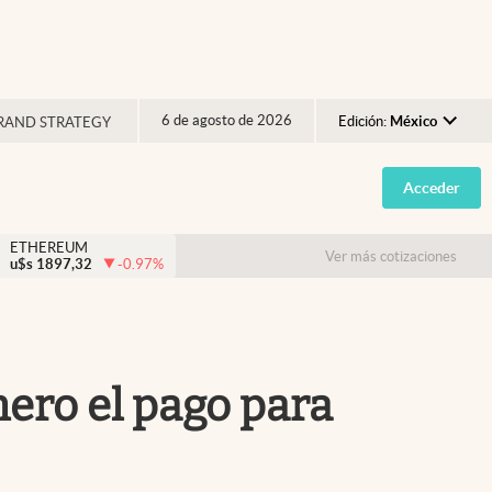
6 de agosto de 2026
Edición:
México
RAND STRATEGY
Argentina
Acceder
España
México
ETHEREUM
Ver más cotizaciones
u$s
1897,32
-0.97
%
USA
Colombia
Uruguay
mero el pago para