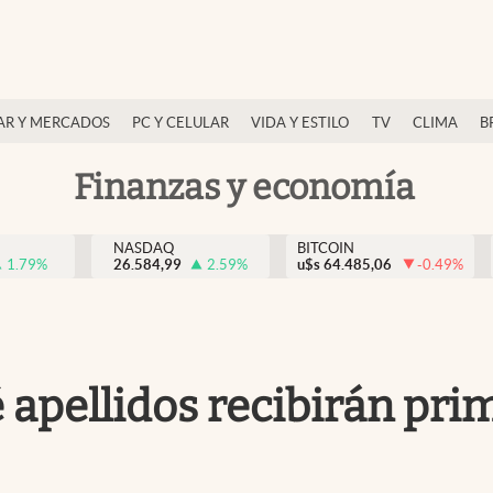
AR Y MERCADOS
PC Y CELULAR
VIDA Y ESTILO
TV
CLIMA
B
Finanzas y economía
NASDAQ
BITCOIN
1.79
%
26.584,99
2.59
%
u$s
64.485,06
-0.49
%
 apellidos recibirán pri