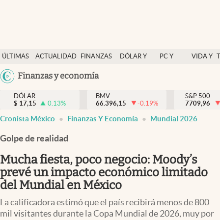
Últimas Noticias
ÚLTIMAS
ACTUALIDAD
FINANZAS
DÓLAR Y
PC Y
VIDA Y
Actualidad
NOTICIAS
Y
MERCADOS
CELULAR
ESTILO
Argentina
Finanzas y economía
Finanzas y economía
ECONOMÍA
España
Dólar y mercados
DÓLAR
BMV
S&P 500
$
17,15
0.13
%
66.396,15
-0.19
%
México
7709,96
Internacionales
Cronista México
Finanzas Y Economía
Mundial 2026
USA
Opinión
Colombia
Golpe de realidad
Uruguay
Brand Strategy
Mucha fiesta, poco negocio: Moody’s
Pc y celular
prevé un impacto económico limitado
del Mundial en México
Vida y estilo
La calificadora estimó que el país recibirá menos de 800
Tv
mil visitantes durante la Copa Mundial de 2026, muy por