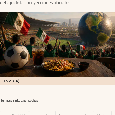
debajo de las proyecciones oficiales.
Clima
Espiritualidad
Mediakit
abre en nueva pestaña
México
Foto: (IA)
Temas relacionados