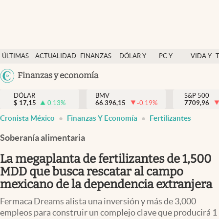
Últimas Noticias
ÚLTIMAS
ACTUALIDAD
FINANZAS
DÓLAR Y
PC Y
VIDA Y
Actualidad
NOTICIAS
Y
MERCADOS
CELULAR
ESTILO
Argentina
Finanzas y economía
Finanzas y economía
ECONOMÍA
España
Dólar y mercados
DÓLAR
BMV
S&P 500
$
17,15
0.13
%
66.396,15
-0.19
%
México
7709,96
abre en nueva pestaña
Internacionales
Cronista México
Finanzas Y Economía
Fertilizantes
USA
Opinión
Colombia
Soberanía alimentaria
Uruguay
Brand Strategy
La megaplanta de fertilizantes de 1,500
Pc y celular
MDD que busca rescatar al campo
mexicano de la dependencia extranjera
Vida y estilo
Fermaca Dreams alista una inversión y más de 3,000
Tv
empleos para construir un complejo clave que producirá 1