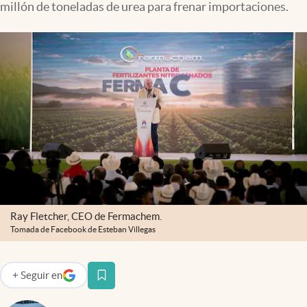
millón de toneladas de urea para frenar importaciones.
Clima
Espiritualidad
Mediakit
abre en nueva pestaña
México
Ray Fletcher, CEO de Fermachem.
Tomada de Facebook de Esteban Villegas
+
Seguir
en
abre en nueva pestaña