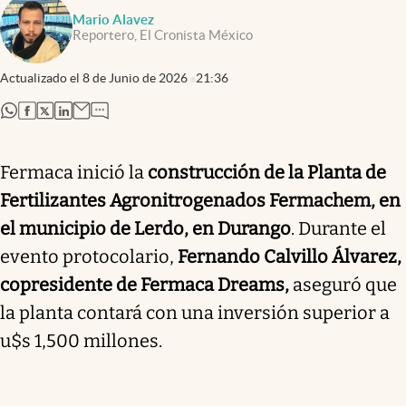
Mario Alavez
Reportero, El Cronista México
Actualizado el
8 de Junio de 2026
21:36
abre en nueva pestaña
abre en nueva pestaña
abre en nueva pestaña
abre en nueva pestaña
Fermaca inició la
construcción de la Planta de
Fertilizantes Agronitrogenados Fermachem, en
el municipio de Lerdo, en Durango
. Durante el
evento protocolario,
Fernando Calvillo Álvarez,
copresidente de Fermaca Dreams,
aseguró que
la planta contará con una inversión superior a
u$s 1,500 millones.