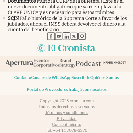
Documentos
Murió la CURP de la billetera | Este es el
nuevo documento obligatorio que ya reemplaza a la
CLAVE ÚNICA y es necesario para estos trámites
SCJN
Fallo histórico de la Suprema Corte a favor de los
jubilados, ahora el IMSS deberá devolver el dinero a la
cuenta del beneficiario
abre en nueva pestaña
abre en nueva pestaña
abre en nueva pestaña
abre en nueva pestaña
abre en nueva pestaña
Contacto
Canales de WhatsApp
Suscribite
Quiénes Somos
Portal de Proveedores
Trabajá con nosotros
Copyright 2025 cronista.com
Todos los derechos reservados
Términos y condiciones
Privacidad
Consentimiento
Tel:
+54 11 7078-3270