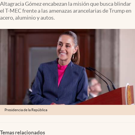
Altagracia Gómez encabezan la misión que busca blindar
Clima
el T-MEC frente a las amenazas arancelarias de Trump en
Espiritualidad
acero, aluminio y autos.
Mediakit
abre en nueva pestaña
México
Presidencia de la República
Temas relacionados