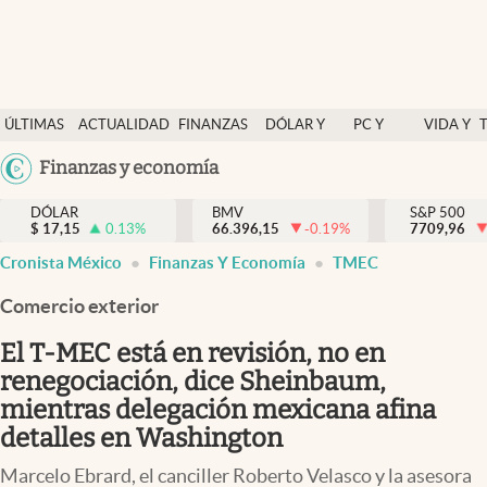
Últimas Noticias
ÚLTIMAS
ACTUALIDAD
FINANZAS
DÓLAR Y
PC Y
VIDA Y
Actualidad
NOTICIAS
Y
MERCADOS
CELULAR
ESTILO
Argentina
Finanzas y economía
Finanzas y economía
ECONOMÍA
España
Dólar y mercados
DÓLAR
BMV
S&P 500
$
17,15
0.13
%
66.396,15
-0.19
%
México
7709,96
Internacionales
Cronista México
Finanzas Y Economía
TMEC
USA
Opinión
Colombia
Comercio exterior
Uruguay
Brand Strategy
El T-MEC está en revisión, no en
Pc y celular
renegociación, dice Sheinbaum,
mientras delegación mexicana afina
Vida y estilo
detalles en Washington
Tv
Marcelo Ebrard, el canciller Roberto Velasco y la asesora