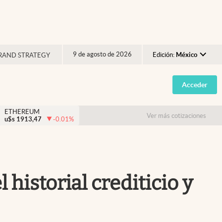
9 de agosto de 2026
Edición:
México
RAND STRATEGY
Argentina
Acceder
España
México
ETHEREUM
Ver más cotizaciones
u$s
1913,47
-0.01
%
USA
Colombia
Uruguay
 historial crediticio y