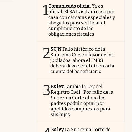
1
Comunicado oficial
Ya es
oficial. El SAT visitará casa por
casa con cámaras especiales y
abogados para verificar el
cumplimiento de las
obligaciones fiscales
2
SCJN
Fallo histórico de la
Suprema Corte a favor de los
jubilados, ahora el IMSS
deberá devolver el dinero a la
cuenta del beneficiario
3
Es ley
Cambia la Ley del
Registro Civil | Por fallo de la
Suprema Corte ahora los
padres podrán optar por
apellidos compuestos para
sus hijos
Es ley
La Suprema Corte de