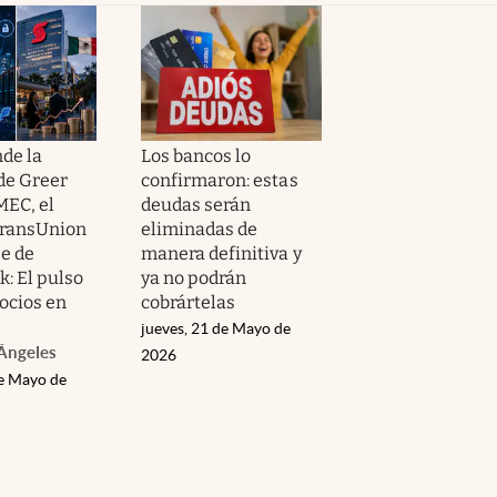
de la
Los bancos lo
de Greer
confirmaron: estas
MEC, el
deudas serán
 TransUnion
eliminadas de
je de
manera definitiva y
: El pulso
ya no podrán
ocios en
cobrártelas
jueves, 21 de Mayo de
Ángeles
2026
de Mayo de