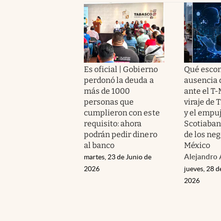
Es oficial | Gobierno
Qué escon
perdonó la deuda a
ausencia 
más de 1000
ante el T-
personas que
viraje de
cumplieron con este
y el empu
requisito: ahora
Scotiabank
podrán pedir dinero
de los neg
al banco
México
Alejandro 
martes, 23 de Junio de
2026
jueves, 28 
2026