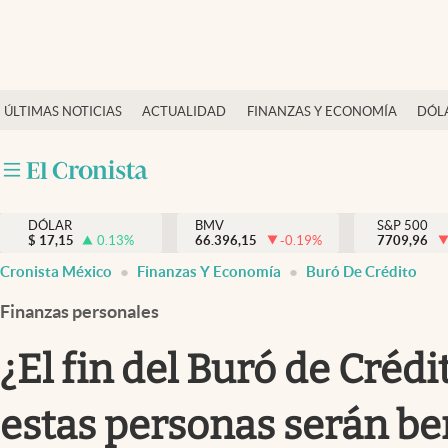
Últimas Noticias
ÚLTIMAS NOTICIAS
ACTUALIDAD
FINANZAS Y ECONOMÍA
DÓL
Actualidad
Finanzas y economía
Dólar y mercados
DÓLAR
BMV
S&P 500
Internacionales
$
17,15
0.13
%
66.396,15
-0.19
%
7709,96
Opinión
Cronista México
Finanzas Y Economía
Buró De Crédito
Brand Strategy
Finanzas personales
Pc y celular
¿El fin del Buró de Crédi
Vida y estilo
estas personas serán be
Tv