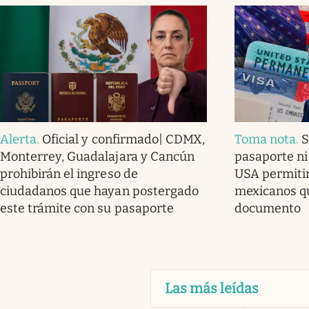
Alerta
.
Oficial y confirmado| CDMX,
Toma nota
.
S
Monterrey, Guadalajara y Cancún
pasaporte ni 
prohibirán el ingreso de
USA permitir
ciudadanos que hayan postergado
mexicanos q
este trámite con su pasaporte
documento
Las más leídas