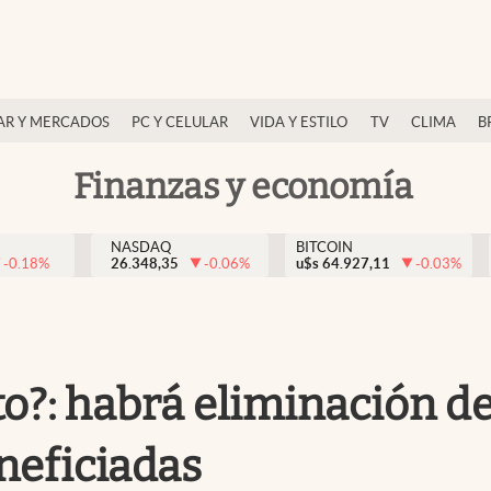
AR Y MERCADOS
PC Y CELULAR
VIDA Y ESTILO
TV
CLIMA
B
Finanzas y economía
NASDAQ
BITCOIN
-0.18
%
26.348,35
-0.06
%
u$s
64.927,11
-0.03
%
to?: habrá eliminación del
neficiadas