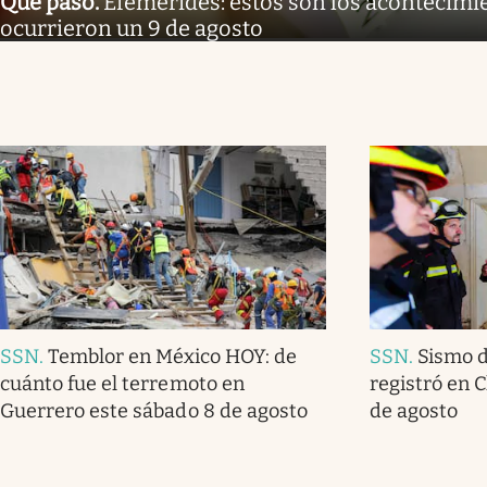
Qué pasó
.
Efemérides: estos son los acontecimi
ocurrieron un 9 de agosto
SSN
.
Temblor en México HOY: de
SSN
.
Sismo d
cuánto fue el terremoto en
registró en 
Guerrero este sábado 8 de agosto
de agosto