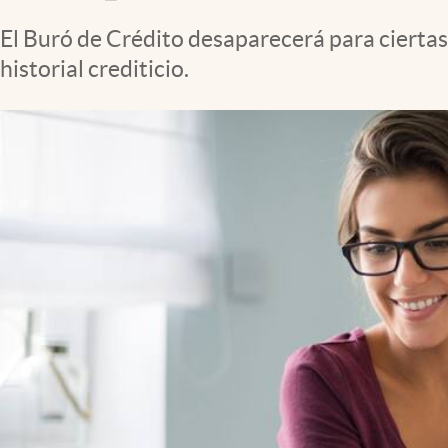
Clima
El Buró de Crédito desaparecerá para ciertas
Espiritualidad
historial crediticio.
Mediakit
abre en nueva pestaña