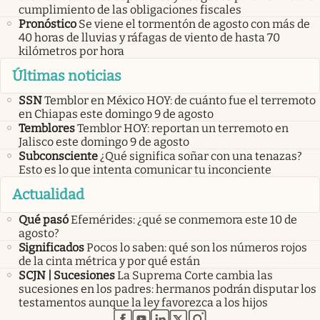
cumplimiento de las obligaciones fiscales
Pronóstico
Se viene el tormentón de agosto con más de
40 horas de lluvias y ráfagas de viento de hasta 70
kilómetros por hora
Últimas noticias
SSN
Temblor en México HOY: de cuánto fue el terremoto
en Chiapas este domingo 9 de agosto
Temblores
Temblor HOY: reportan un terremoto en
Jalisco este domingo 9 de agosto
Subconsciente
¿Qué significa soñar con una tenazas?
Esto es lo que intenta comunicar tu inconciente
Actualidad
Qué pasó
Efemérides: ¿qué se conmemora este 10 de
agosto?
Significados
Pocos lo saben: qué son los números rojos
de la cinta métrica y por qué están
SCJN | Sucesiones
La Suprema Corte cambia las
sucesiones en los padres: hermanos podrán disputar los
testamentos aunque la ley favorezca a los hijos
abre en nueva pestaña
abre en nueva pestaña
abre en nueva pestaña
abre en nueva pestaña
abre en nueva pestaña