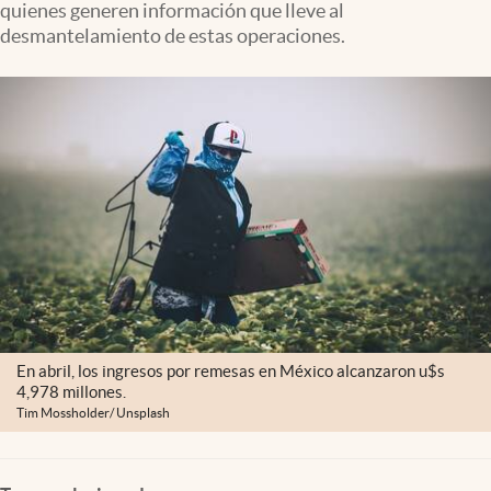
quienes generen información que lleve al
Clima
desmantelamiento de estas operaciones.
Espiritualidad
Mediakit
abre en nueva pestaña
México
En abril, los ingresos por remesas en México alcanzaron u$s
4,978 millones.
Tim Mossholder/ Unsplash