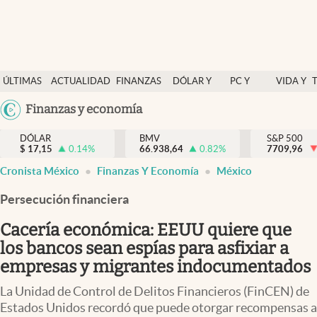
Últimas Noticias
ÚLTIMAS
ACTUALIDAD
FINANZAS
DÓLAR Y
PC Y
VIDA Y
Actualidad
NOTICIAS
Y
MERCADOS
CELULAR
ESTILO
Argentina
Finanzas y economía
Finanzas y economía
ECONOMÍA
España
Dólar y mercados
DÓLAR
BMV
S&P 500
$
17,15
0.14
%
66.938,64
0.82
%
México
7709,96
Internacionales
Cronista México
Finanzas Y Economía
México
USA
Opinión
Colombia
Persecución financiera
Uruguay
Brand Strategy
Cacería económica: EEUU quiere que
Pc y celular
los bancos sean espías para asfixiar a
empresas y migrantes indocumentados
Vida y estilo
La Unidad de Control de Delitos Financieros (FinCEN) de
Tv
Estados Unidos recordó que puede otorgar recompensas a