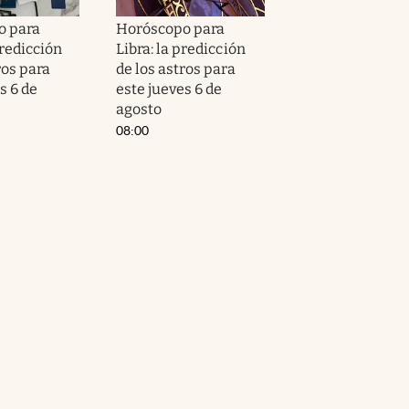
o para
Horóscopo para
predicción
Libra: la predicción
ros para
de los astros para
s 6 de
este jueves 6 de
agosto
08:00