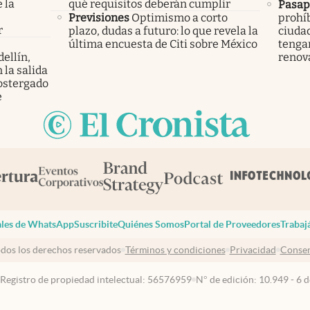
 la
qué requisitos deberán cumplir
Pasap
s
Previsiones
Optimismo a corto
prohíb
r
plazo, dudas a futuro: lo que revela la
ciuda
última encuesta de Citi sobre México
tengan
ellín,
renov
 la salida
ostergado
e
les de WhatsApp
Suscribite
Quiénes Somos
Portal de Proveedores
Trabaj
dos los derechos reservados
Términos y condiciones
Privacidad
Consen
 Registro de propiedad intelectual: 56576959
N° de edición: 10.949 - 6 