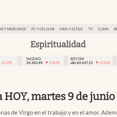
AR Y MERCADOS
PC Y CELULAR
VIDA Y ESTILO
TV
CLIMA
B
Espiritualidad
NASDAQ
BITCOIN
-0.17
%
26.363,44
-0.83
%
u$s
64.637,11
-0.25
%
 HOY, martes 9 de junio
nas de Virgo en el trabajo y en el amor. Adem