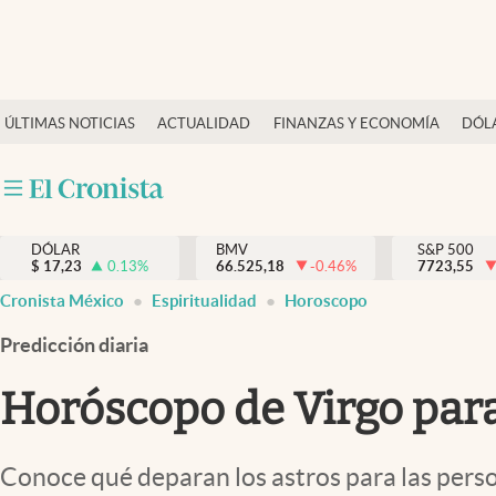
Últimas Noticias
ÚLTIMAS NOTICIAS
ACTUALIDAD
FINANZAS Y ECONOMÍA
DÓL
Actualidad
Finanzas y economía
Dólar y mercados
DÓLAR
BMV
S&P 500
Internacionales
$
17,23
0.13
%
66.525,18
-0.46
%
7723,55
Opinión
Cronista México
Espiritualidad
Horoscopo
Brand Strategy
Predicción diaria
Pc y celular
Horóscopo de Virgo para
Vida y estilo
Tv
Conoce qué deparan los astros para las perso