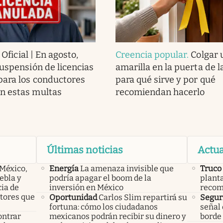
.
Oficial | En agosto,
Creencia popular
.
Colgar 
suspensión de licencias
amarilla en la puerta de l
para los conductores
para qué sirve y por qué
n estas multas
recomiendan hacerlo
Últimas noticias
Actua
 México,
Energía
La amenaza invisible que
Truco
ebla y
podría apagar el boom de la
planta
cia de
inversión en México
recom
ctores que
Oportunidad
Carlos Slim repartirá su
Seguri
fortuna: cómo los ciudadanos
señal 
ontrar
mexicanos podrán recibir su dinero y
borde 