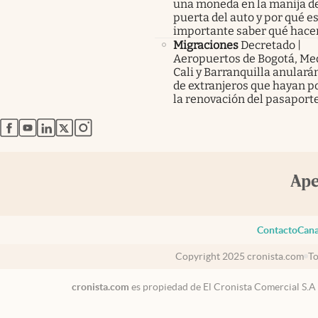
una moneda en la manija de
puerta del auto y por qué e
importante saber qué hace
Migraciones
Decretado |
Aeropuertos de Bogotá, Med
Cali y Barranquilla anularán
de extranjeros que hayan p
la renovación del pasaport
abre en nueva pestaña
abre en nueva pestaña
abre en nueva pestaña
abre en nueva pestaña
abre en nueva pestaña
Contacto
Cana
Copyright 2025 cronista.com
To
cronista.com
es propiedad de El Cronista Comercial S.A
México