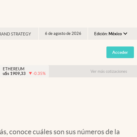
6 de agosto de 2026
Edición:
México
RAND STRATEGY
Argentina
Acceder
España
México
ETHEREUM
Ver más cotizaciones
u$s
1909,33
-0.35
%
USA
Colombia
Uruguay
ás, conoce cuáles son sus números de la