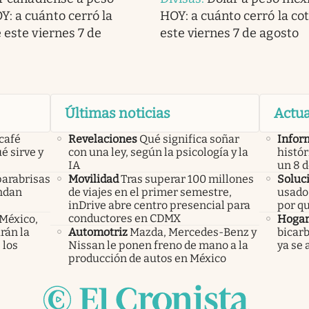
: a cuánto cerró la
HOY: a cuánto cerró la co
 este viernes 7 de
este viernes 7 de agosto
Últimas noticias
Actua
 café
Revelaciones
Qué significa soñar
Infor
é sirve y
con una ley, según la psicología y la
histór
IA
un 8 
parabrisas
Movilidad
Tras superar 100 millones
Soluc
endan
de viajes en el primer semestre,
usado 
inDrive abre centro presencial para
por q
conductores en CDMX
 México,
Hoga
rán la
Automotriz
Mazda, Mercedes-Benz y
bicarb
 los
Nissan le ponen freno de mano a la
ya se 
producción de autos en México