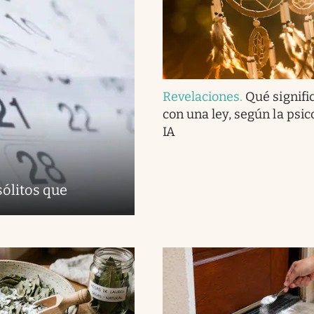
Revelaciones
.
Qué signifi
con una ley, según la psico
IA
sólitos que