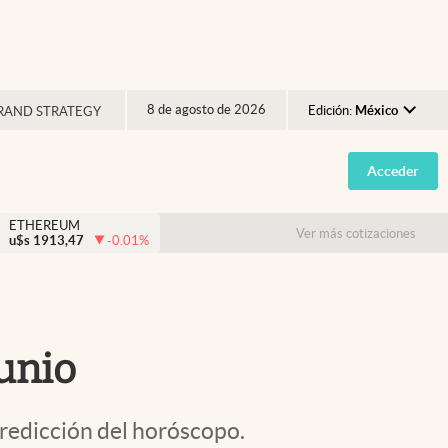
8 de agosto de 2026
Edición:
México
RAND STRATEGY
Argentina
Acceder
España
México
ETHEREUM
Ver más cotizaciones
u$s
1913,47
-0.01
%
USA
Colombia
Uruguay
unio
predicción del horóscopo.