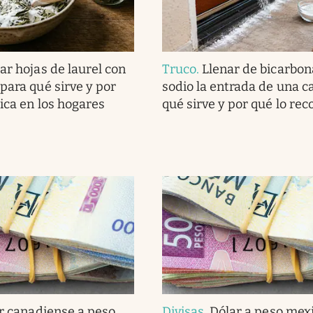
ar hojas de laurel con
Truco
.
Llenar de bicarbon
para qué sirve y por
sodio la entrada de una c
lica en los hogares
qué sirve y por qué lo r
r canadiense a peso
Divisas
.
Dólar a peso mex