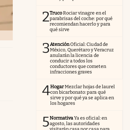
2
Truco
Rociar vinagre en el
parabrisas del coche: por qué
recomiendan hacerlo y para
qué sirve
3
Atención
Oficial: Ciudad de
México, Querétaro y Veracruz
anularán la licencia de
conducir a todos los
conductores que cometen
infracciones graves
4
Hogar
Mezclar hojas de laurel
con bicarbonato: para qué
sirve y por qué ya se aplica en
los hogares
5
Normativa
Ya es oficial: en
agosto, las autoridades
visitarán casa por casa para