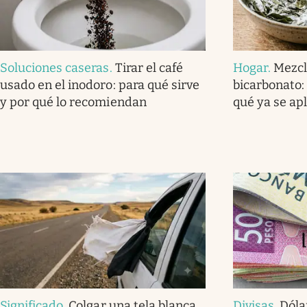
Soluciones caseras
.
Tirar el café
Hogar
.
Mezcl
usado en el inodoro: para qué sirve
bicarbonato: 
y por qué lo recomiendan
qué ya se ap
Significado
.
Colgar una tela blanca
Divisas
.
Dóla