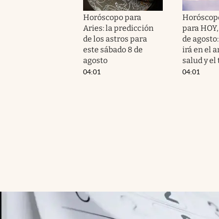
Horóscopo para
Horóscopo
Aries: la predicción
para HOY,
de los astros para
de agosto
este sábado 8 de
irá en el 
agosto
salud y el
04:01
04:01