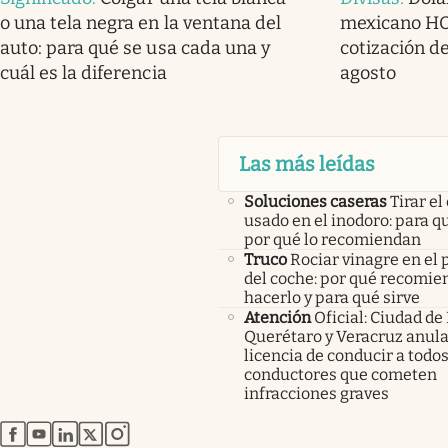
o una tela negra en la ventana del
mexicano HOY
auto: para qué se usa cada una y
cotización de
cuál es la diferencia
agosto
Las más leídas
Soluciones caseras
Tirar el
usado en el inodoro: para qu
por qué lo recomiendan
Truco
Rociar vinagre en el 
del coche: por qué recomi
hacerlo y para qué sirve
Atención
Oficial: Ciudad de
Querétaro y Veracruz anula
licencia de conducir a todos
conductores que cometen
infracciones graves
abre en nueva pestaña
abre en nueva pestaña
abre en nueva pestaña
abre en nueva pestaña
abre en nueva pestaña