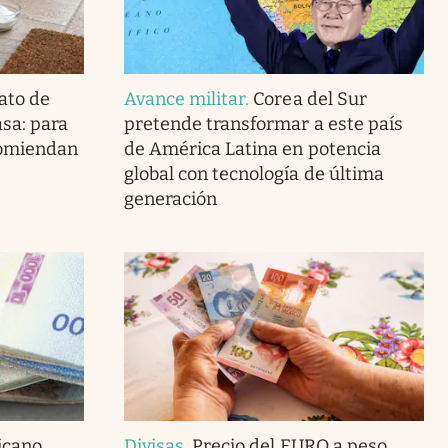
ato de
Avance militar
.
Corea del Sur
asa: para
pretende transformar a este país
ecomiendan
de América Latina en potencia
global con tecnología de última
generación
icano
Divisas
.
Precio del EURO a peso