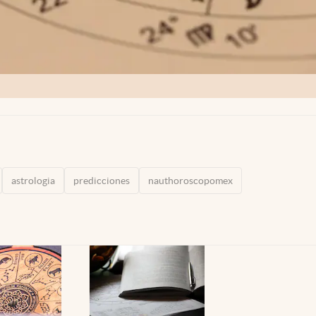
astrologia
predicciones
nauthoroscopomex