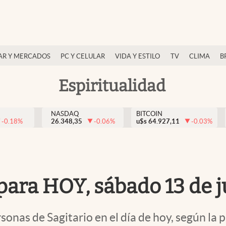
AR Y MERCADOS
PC Y CELULAR
VIDA Y ESTILO
TV
CLIMA
B
Espiritualidad
NASDAQ
BITCOIN
-0.18
%
26.348,35
-0.06
%
u$s
64.927,11
-0.03
%
para HOY, sábado 13 de j
onas de Sagitario en el día de hoy, según la 