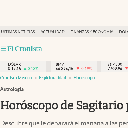
Últimas Noticias
ÚLTIMAS NOTICIAS
ACTUALIDAD
FINANZAS Y ECONOMÍA
DÓL
Actualidad
Finanzas y economía
Dólar y mercados
DÓLAR
BMV
S&P 500
Internacionales
$
17,15
0.13
%
66.396,15
-0.19
%
7709,96
Opinión
Cronista México
Espiritualidad
Horoscopo
Brand Strategy
Astrología
Pc y celular
Horóscopo de Sagitario 
Vida y estilo
Tv
Descubre qué le deparará el mañana a las pers