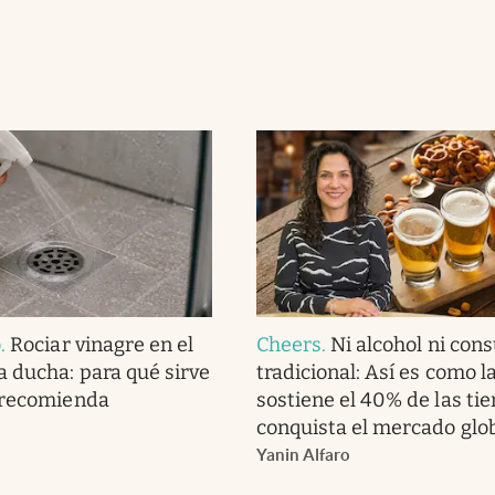
o
.
Rociar vinagre en el
Cheers
.
Ni alcohol ni co
a ducha: para qué sirve
tradicional: Así es como l
 recomienda
sostiene el 40% de las tie
conquista el mercado glo
Yanin Alfaro