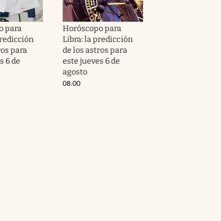
o para
Horóscopo para
predicción
Libra: la predicción
ros para
de los astros para
s 6 de
este jueves 6 de
agosto
08:00