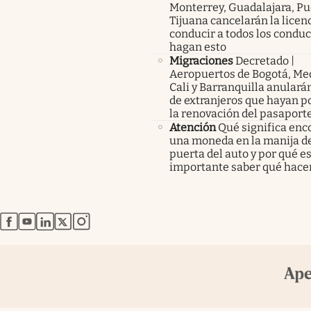
Monterrey, Guadalajara, Pu
Tijuana cancelarán la licen
conducir a todos los condu
hagan esto
Migraciones
Decretado |
Aeropuertos de Bogotá, Med
Cali y Barranquilla anularán
de extranjeros que hayan p
la renovación del pasaport
Atención
Qué significa enc
una moneda en la manija de
puerta del auto y por qué e
importante saber qué hace
abre en nueva pestaña
abre en nueva pestaña
abre en nueva pestaña
abre en nueva pestaña
abre en nueva pestaña