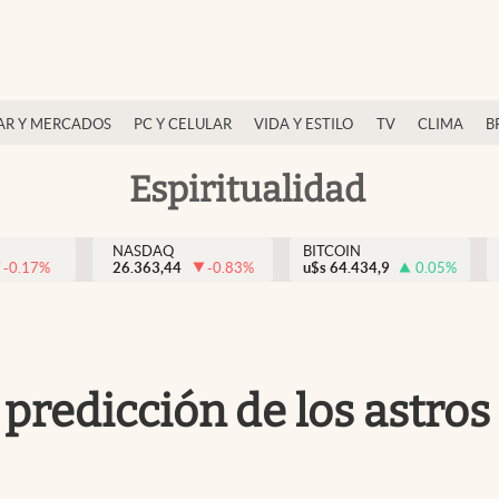
AR Y MERCADOS
PC Y CELULAR
VIDA Y ESTILO
TV
CLIMA
B
Espiritualidad
NASDAQ
BITCOIN
-0.17
%
26.363,44
-0.83
%
u$s
64.434,9
0.05
%
predicción de los astros