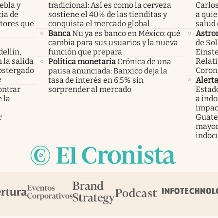
ebla y
tradicional: Así es como la cerveza
Carlos
cia de
sostiene el 40% de las tienditas y
a qui
ctores que
conquista el mercado global
salud 
Banca
Nu ya es banco en México: qué
Astro
cambia para sus usuarios y la nueva
de Sol
ellín,
función que prepara
Einste
 la salida
Relati
Política monetaria
Crónica de una
ostergado
Coron
pausa anunciada: Banxico deja la
e
tasa de interés en 6.5% sin
Alert
ontrar
sorprender al mercado
Estad
 la
a ind
s
impac
r
Guatem
mayor
indoc