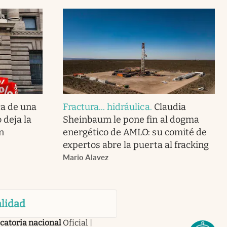
ca de una
Fractura... hidráulica
.
Claudia
 deja la
Sheinbaum le pone fin al dogma
n
energético de AMLO: su comité de
expertos abre la puerta al fracking
Mario Alavez
lidad
catoria nacional
Oficial |