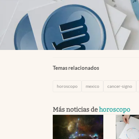
Temas relacionados
horoscopo
mexico
cancer-signo
Más noticias de
horoscopo