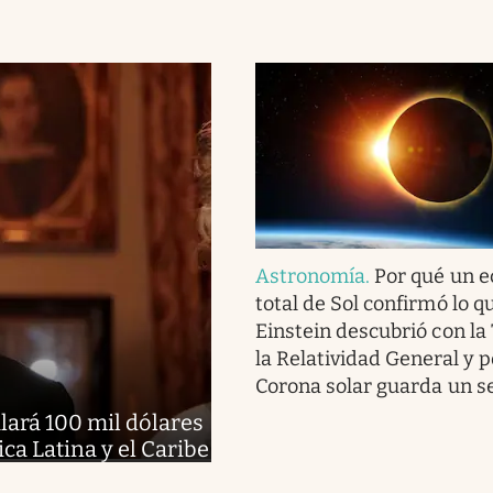
Astronomía
.
Por qué un e
total de Sol confirmó lo q
Einstein descubrió con la
la Relatividad General y p
Corona solar guarda un s
alará 100 mil dólares
a Latina y el Caribe