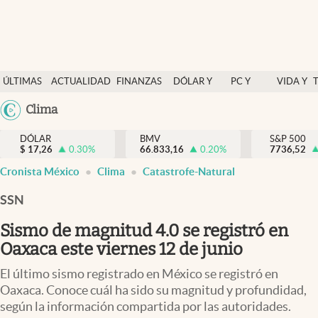
Últimas Noticias
ÚLTIMAS
ACTUALIDAD
FINANZAS
DÓLAR Y
PC Y
VIDA Y
Actualidad
NOTICIAS
Y
MERCADOS
CELULAR
ESTILO
Argentina
Clima
Finanzas y economía
ECONOMÍA
España
Dólar y mercados
DÓLAR
BMV
S&P 500
$
17,26
0.30
%
66.833,16
0.20
%
México
7736,52
Internacionales
Cronista México
Clima
Catastrofe-Natural
USA
Opinión
Colombia
SSN
Uruguay
Brand Strategy
Sismo de magnitud 4.0 se registró en
Pc y celular
Oaxaca este viernes 12 de junio
Vida y estilo
El último sismo registrado en México se registró en
Oaxaca. Conoce cuál ha sido su magnitud y profundidad,
Tv
según la información compartida por las autoridades.