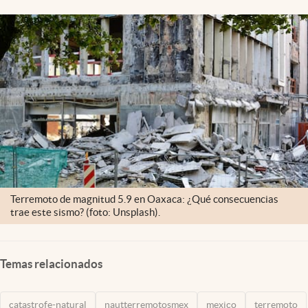
Clima
Espiritualidad
Mediakit
abre en nueva pestaña
México
Terremoto de magnitud 5.9 en Oaxaca: ¿Qué consecuencias
trae este sismo? (foto: Unsplash).
Temas relacionados
catastrofe-natural
nautterremotosmex
mexico
terremoto