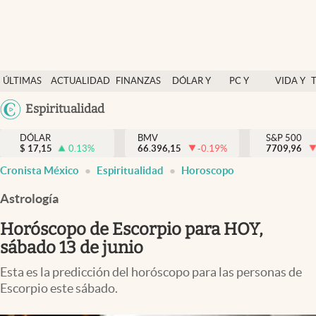
Últimas Noticias
ÚLTIMAS
ACTUALIDAD
FINANZAS
DÓLAR Y
PC Y
VIDA Y
Actualidad
NOTICIAS
Y
MERCADOS
CELULAR
ESTILO
Argentina
Espiritualidad
Finanzas y economía
ECONOMÍA
España
Dólar y mercados
DÓLAR
BMV
S&P 500
$
17,15
0.13
%
66.396,15
-0.19
%
México
7709,96
Internacionales
Cronista México
Espiritualidad
Horoscopo
USA
Opinión
Colombia
Astrología
Uruguay
Brand Strategy
Horóscopo de Escorpio para HOY,
Pc y celular
sábado 13 de junio
Vida y estilo
Esta es la predicción del horóscopo para las personas de
Escorpio este sábado.
Tv