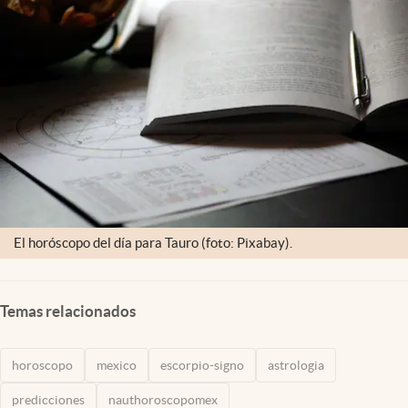
Clima
Espiritualidad
Mediakit
abre en nueva pestaña
México
El horóscopo del día para Tauro (foto: Pixabay).
Temas relacionados
horoscopo
mexico
escorpio-signo
astrologia
predicciones
nauthoroscopomex