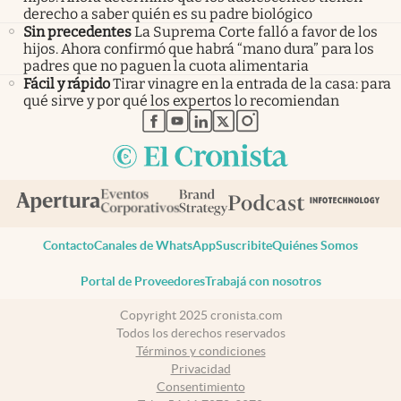
derecho a saber quién es su padre biológico
Sin precedentes
La Suprema Corte falló a favor de los
hijos. Ahora confirmó que habrá “mano dura” para los
padres que no paguen la cuota alimentaria
Fácil y rápido
Tirar vinagre en la entrada de la casa: para
qué sirve y por qué los expertos lo recomiendan
abre en nueva pestaña
abre en nueva pestaña
abre en nueva pestaña
abre en nueva pestaña
abre en nueva pestaña
Contacto
Canales de WhatsApp
Suscribite
Quiénes Somos
Portal de Proveedores
Trabajá con nosotros
Copyright 2025 cronista.com
Todos los derechos reservados
Términos y condiciones
Privacidad
Consentimiento