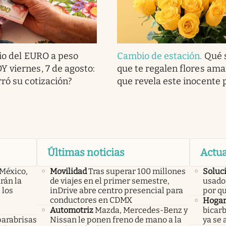
io del EURO a peso
Cambio de estación
.
Qué s
 viernes, 7 de agosto:
que te regalen flores amari
rró su cotización?
que revela este inocente 
Últimas noticias
Actua
 México,
Movilidad
Tras superar 100 millones
Soluc
rán la
de viajes en el primer semestre,
usado 
 los
inDrive abre centro presencial para
por q
conductores en CDMX
Hoga
Automotriz
Mazda, Mercedes-Benz y
bicarb
parabrisas
Nissan le ponen freno de mano a la
ya se 