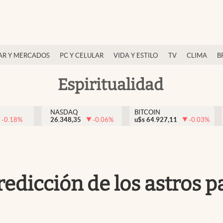
AR Y MERCADOS
PC Y CELULAR
VIDA Y ESTILO
TV
CLIMA
B
Espiritualidad
NASDAQ
BITCOIN
-0.18
%
26.348,35
-0.06
%
u$s
64.927,11
-0.03
%
redicción de los astros p