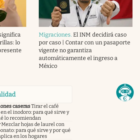
ignifica
Migraciones
.
El INM decidirá caso
llas: lo
por caso | Contar con un pasaporte
presente
vigente no garantiza
automáticamente el ingreso a
México
lidad
iones caseras
Tirar el café
en el inodoro: para qué sirve y
ué lo recomiendan
r
Mezclar hojas de laurel con
onato: para qué sirve y por qué
aplica en los hogares