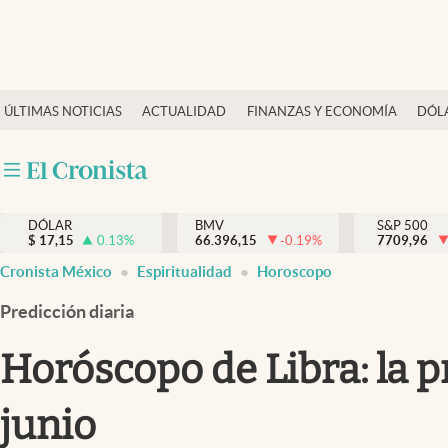
Últimas Noticias
ÚLTIMAS NOTICIAS
ACTUALIDAD
FINANZAS Y ECONOMÍA
DÓL
Actualidad
Finanzas y economía
Dólar y mercados
DÓLAR
BMV
S&P 500
Internacionales
$
17,15
0.13
%
66.396,15
-0.19
%
7709,96
Opinión
Cronista México
Espiritualidad
Horoscopo
Brand Strategy
Predicción diaria
Pc y celular
Horóscopo de Libra: la p
Vida y estilo
junio
Tv