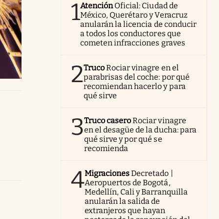
1
Atención
Oficial: Ciudad de
México, Querétaro y Veracruz
anularán la licencia de conducir
a todos los conductores que
cometen infracciones graves
2
Truco
Rociar vinagre en el
parabrisas del coche: por qué
recomiendan hacerlo y para
qué sirve
3
Truco casero
Rociar vinagre
en el desagüe de la ducha: para
qué sirve y por qué se
recomienda
4
Migraciones
Decretado |
Aeropuertos de Bogotá,
Medellín, Cali y Barranquilla
anularán la salida de
extranjeros que hayan