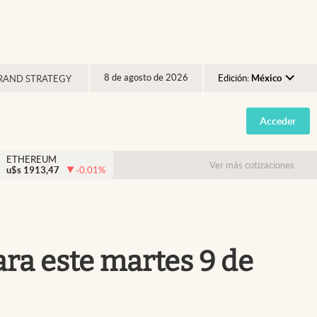
8 de agosto de 2026
Edición:
México
RAND STRATEGY
Argentina
Acceder
España
México
ETHEREUM
Ver más cotizaciones
u$s
1913,47
-0.01
%
USA
Colombia
Uruguay
ara este martes 9 de