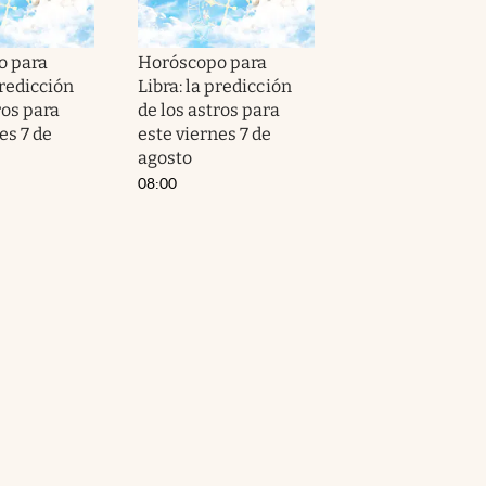
o para
Horóscopo para
predicción
Libra: la predicción
ros para
de los astros para
es 7 de
este viernes 7 de
agosto
08:00