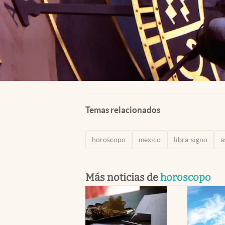
Temas relacionados
horoscopo
mexico
libra-signo
a
Más noticias de
horoscopo