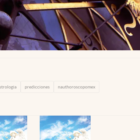
strologia
predicciones
nauthoroscopomex