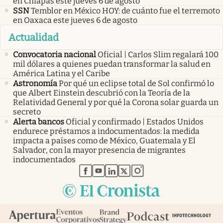
en Chiapas este jueves 6 de agosto
SSN
Temblor en México HOY: de cuánto fue el terremoto
en Oaxaca este jueves 6 de agosto
Actualidad
Convocatoria nacional
Oficial | Carlos Slim regalará 100
mil dólares a quienes puedan transformar la salud en
América Latina y el Caribe
Astronomía
Por qué un eclipse total de Sol confirmó lo
que Albert Einstein descubrió con la Teoría de la
Relatividad General y por qué la Corona solar guarda un
secreto
Alerta bancos
Oficial y confirmado | Estados Unidos
endurece préstamos a indocumentados: la medida
impacta a países como de México, Guatemala y El
Salvador, con la mayor presencia de migrantes
indocumentados
abre en nueva pestaña
abre en nueva pestaña
abre en nueva pestaña
abre en nueva pestaña
abre en nueva pestaña