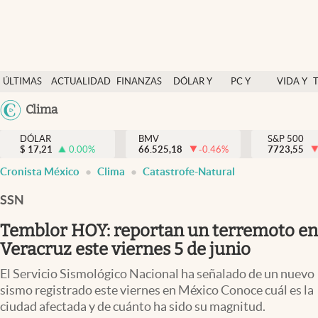
Últimas Noticias
ÚLTIMAS
ACTUALIDAD
FINANZAS
DÓLAR Y
PC Y
VIDA Y
Actualidad
NOTICIAS
Y
MERCADOS
CELULAR
ESTILO
Argentina
Clima
Finanzas y economía
ECONOMÍA
España
Dólar y mercados
DÓLAR
BMV
S&P 500
$
17,21
0.00
%
66.525,18
-0.46
%
México
7723,55
Internacionales
Cronista México
Clima
Catastrofe-Natural
USA
Opinión
Colombia
SSN
Uruguay
Brand Strategy
Temblor HOY: reportan un terremoto en
Pc y celular
Veracruz este viernes 5 de junio
Vida y estilo
El Servicio Sismológico Nacional ha señalado de un nuevo
sismo registrado este viernes en México Conoce cuál es la
Tv
ciudad afectada y de cuánto ha sido su magnitud.