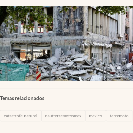
Clima
Espiritualidad
Mediakit
abre en nueva pestaña
México
Temas relacionados
catastrofe-natural
nautterremotosmex
mexico
terremoto