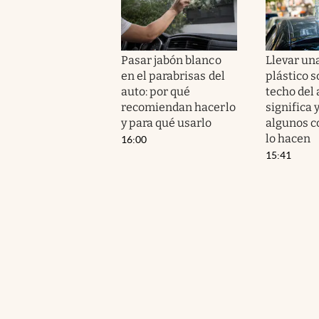
Pasar jabón blanco
Llevar una
en el parabrisas del
plástico s
auto: por qué
techo del 
recomiendan hacerlo
significa 
y para qué usarlo
algunos c
lo hacen
16:00
15:41