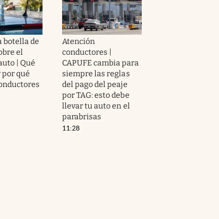
 botella de
Atención
obre el
conductores |
auto | Qué
CAPUFE cambia para
y por qué
siempre las reglas
onductores
del pago del peaje
por TAG: esto debe
llevar tu auto en el
parabrisas
11:28