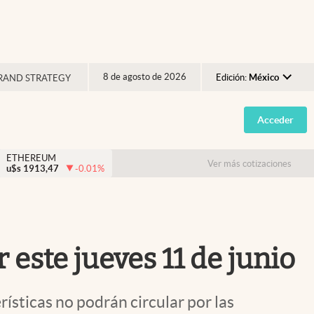
8 de agosto de 2026
Edición:
México
RAND STRATEGY
Argentina
Acceder
España
México
ETHEREUM
Ver más cotizaciones
u$s
1913,47
-0.01
%
USA
Colombia
Uruguay
 este jueves 11 de junio
ísticas no podrán circular por las