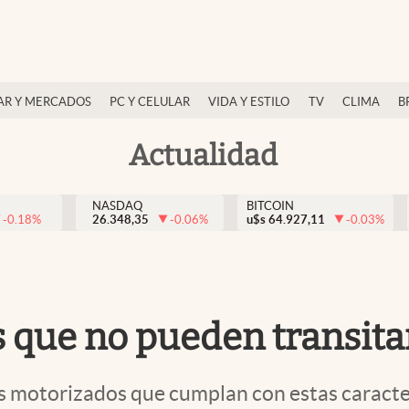
AR Y MERCADOS
PC Y CELULAR
VIDA Y ESTILO
TV
CLIMA
B
Actualidad
NASDAQ
BITCOIN
-0.18
%
26.348,35
-0.06
%
u$s
64.927,11
-0.03
%
s que no pueden transitar
os motorizados que cumplan con estas caracter