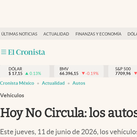
Últimas Noticias
ÚLTIMAS NOTICIAS
ACTUALIDAD
FINANZAS Y ECONOMÍA
DÓL
Actualidad
Finanzas y economía
Dólar y mercados
DÓLAR
BMV
S&P 500
Internacionales
$
17,15
0.13
%
66.396,15
-0.19
%
7709,96
Opinión
Cronista México
Actualidad
Autos
Brand Strategy
Vehículos
Pc y celular
Hoy No Circula: los auto
Vida y estilo
Tv
Este jueves, 11 de junio de 2026, los vehícul