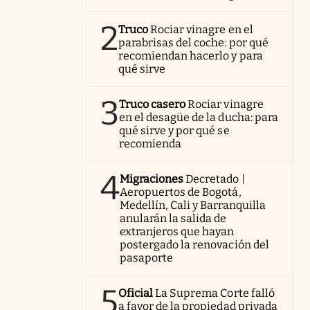
2
Truco
Rociar vinagre en el
parabrisas del coche: por qué
recomiendan hacerlo y para
qué sirve
3
Truco casero
Rociar vinagre
en el desagüe de la ducha: para
qué sirve y por qué se
recomienda
4
Migraciones
Decretado |
Aeropuertos de Bogotá,
Medellín, Cali y Barranquilla
anularán la salida de
extranjeros que hayan
postergado la renovación del
pasaporte
5
Oficial
La Suprema Corte falló
a favor de la propiedad privada