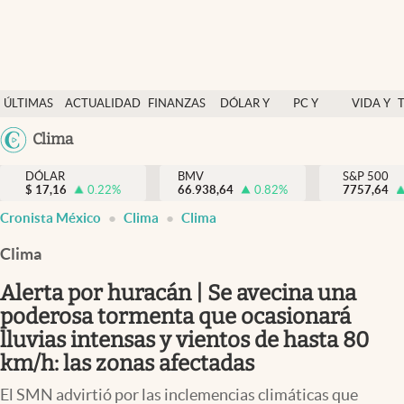
Últimas Noticias
ÚLTIMAS
ACTUALIDAD
FINANZAS
DÓLAR Y
PC Y
VIDA Y
Actualidad
NOTICIAS
Y
MERCADOS
CELULAR
ESTILO
Argentina
Clima
Finanzas y economía
ECONOMÍA
España
Dólar y mercados
DÓLAR
BMV
S&P 500
$
17,16
0.22
%
66.938,64
0.82
%
México
7757,64
Internacionales
Cronista México
Clima
Clima
USA
Opinión
Colombia
Clima
Uruguay
Brand Strategy
Alerta por huracán | Se avecina una
Pc y celular
poderosa tormenta que ocasionará
lluvias intensas y vientos de hasta 80
Vida y estilo
km/h: las zonas afectadas
Tv
El SMN advirtió por las inclemencias climáticas que