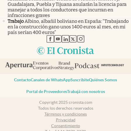
Guadalajara, Puebla y Tijuana anularán la licencia para
manejar a todos los conductores que incurran en
infracciones graves
Trabajo
Albino, albañil boliviano en España: “Trabajando
en la construcción gano unos 1400 euros al mes, en mi
país serían 400 euros”
abre en nueva pestaña
abre en nueva pestaña
abre en nueva pestaña
abre en nueva pestaña
abre en nueva pestaña
Contacto
Canales de WhatsApp
Suscribite
Quiénes Somos
Portal de Proveedores
Trabajá con nosotros
Copyright 2025 cronista.com
Todos los derechos reservados
Términos y condiciones
Privacidad
Consentimiento