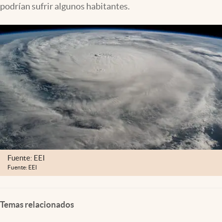
podrían sufrir algunos habitantes.
Clima
Espiritualidad
Mediakit
abre en nueva pestaña
México
Fuente: EEI
Fuente: EEI
Temas relacionados