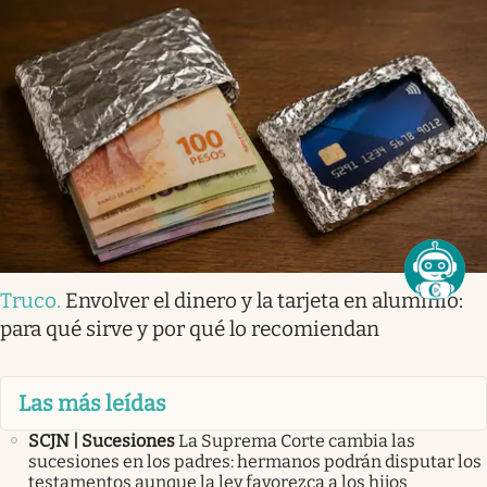
Truco
.
Envolver el dinero y la tarjeta en aluminio:
para qué sirve y por qué lo recomiendan
Las más leídas
SCJN | Sucesiones
La Suprema Corte cambia las
sucesiones en los padres: hermanos podrán disputar los
testamentos aunque la ley favorezca a los hijos