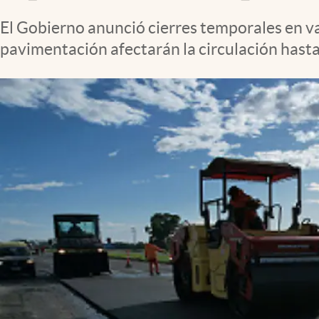
Clima
El Gobierno anunció cierres temporales en va
Espiritualidad
pavimentación afectarán la circulación hast
Mediakit
abre en nueva pestaña