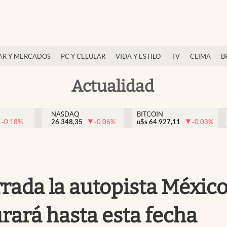
AR Y MERCADOS
PC Y CELULAR
VIDA Y ESTILO
TV
CLIMA
B
Actualidad
NASDAQ
BITCOIN
-0.18
%
26.348,35
-0.06
%
u$s
64.927,11
-0.03
%
errada la autopista Méxic
ará hasta esta fecha