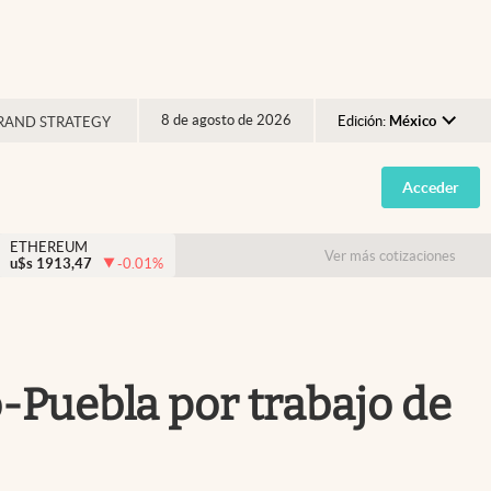
8 de agosto de 2026
Edición:
México
RAND STRATEGY
Argentina
Acceder
España
México
ETHEREUM
Ver más cotizaciones
u$s
1913,47
-0.01
%
USA
Colombia
Uruguay
o-Puebla por trabajo de