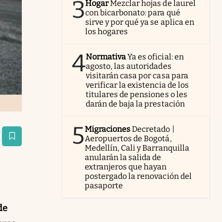
3
Hogar
Mezclar hojas de laurel
con bicarbonato: para qué
sirve y por qué ya se aplica en
los hogares
4
Normativa
Ya es oficial: en
agosto, las autoridades
visitarán casa por casa para
verificar la existencia de los
titulares de pensiones o les
darán de baja la prestación
5
Migraciones
Decretado |
Aeropuertos de Bogotá,
estaña
Medellín, Cali y Barranquilla
anularán la salida de
extranjeros que hayan
postergado la renovación del
pasaporte
de