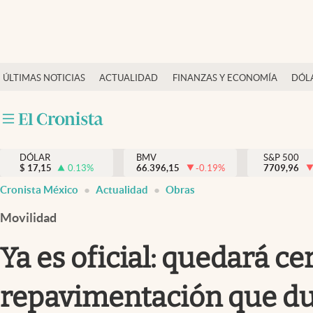
Últimas Noticias
ÚLTIMAS NOTICIAS
ACTUALIDAD
FINANZAS Y ECONOMÍA
DÓL
Actualidad
Finanzas y economía
Dólar y mercados
DÓLAR
BMV
S&P 500
Internacionales
$
17,15
0.13
%
66.396,15
-0.19
%
7709,96
Opinión
Cronista México
Actualidad
Obras
Brand Strategy
Movilidad
Pc y celular
Ya es oficial: quedará c
Vida y estilo
repavimentación que dur
Tv