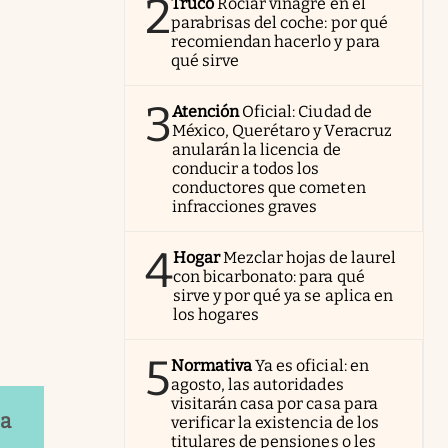
2
Truco
Rociar vinagre en el
parabrisas del coche: por qué
recomiendan hacerlo y para
qué sirve
3
Atención
Oficial: Ciudad de
México, Querétaro y Veracruz
anularán la licencia de
conducir a todos los
conductores que cometen
infracciones graves
4
Hogar
Mezclar hojas de laurel
con bicarbonato: para qué
sirve y por qué ya se aplica en
los hogares
5
Normativa
Ya es oficial: en
agosto, las autoridades
visitarán casa por casa para
ea
verificar la existencia de los
titulares de pensiones o les