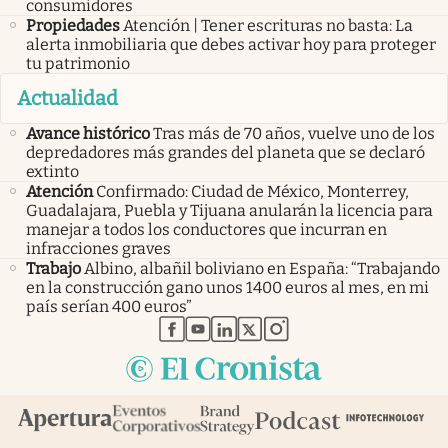
consumidores
Propiedades
Atención | Tener escrituras no basta: La
alerta inmobiliaria que debes activar hoy para proteger
tu patrimonio
Actualidad
Avance histórico
Tras más de 70 años, vuelve uno de los
depredadores más grandes del planeta que se declaró
extinto
Atención
Confirmado: Ciudad de México, Monterrey,
Guadalajara, Puebla y Tijuana anularán la licencia para
manejar a todos los conductores que incurran en
infracciones graves
Trabajo
Albino, albañil boliviano en España: “Trabajando
en la construcción gano unos 1400 euros al mes, en mi
país serían 400 euros”
abre en nueva pestaña
abre en nueva pestaña
abre en nueva pestaña
abre en nueva pestaña
abre en nueva pestaña