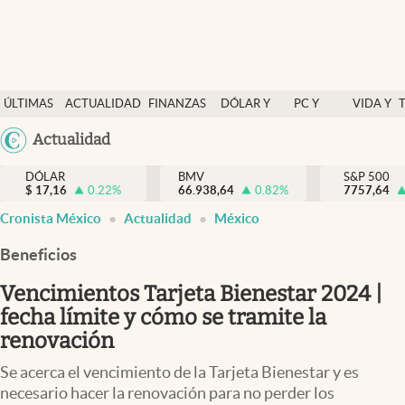
Últimas Noticias
ÚLTIMAS
ACTUALIDAD
FINANZAS
DÓLAR Y
PC Y
VIDA Y
Actualidad
NOTICIAS
Y
MERCADOS
CELULAR
ESTILO
Argentina
Actualidad
Finanzas y economía
ECONOMÍA
España
Dólar y mercados
DÓLAR
BMV
S&P 500
$
17,16
0.22
%
66.938,64
0.82
%
México
7757,64
Internacionales
Cronista México
Actualidad
México
USA
Opinión
Colombia
Beneficios
Uruguay
Brand Strategy
Vencimientos Tarjeta Bienestar 2024 |
Pc y celular
fecha límite y cómo se tramite la
renovación
Vida y estilo
Se acerca el vencimiento de la Tarjeta Bienestar y es
Tv
necesario hacer la renovación para no perder los