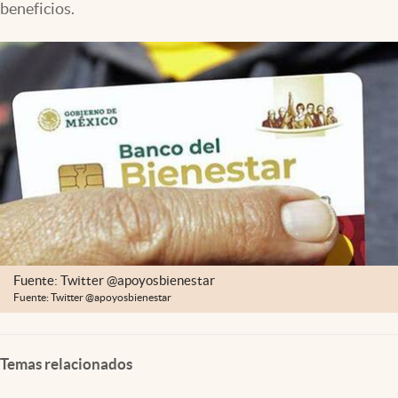
beneficios.
Clima
Espiritualidad
Mediakit
abre en nueva pestaña
México
Fuente: Twitter @apoyosbienestar
Fuente: Twitter @apoyosbienestar
Temas relacionados