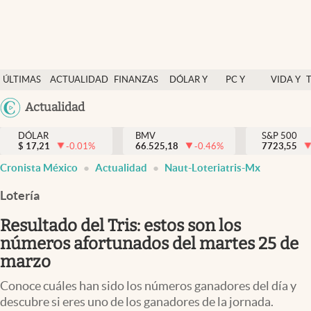
Últimas Noticias
ÚLTIMAS
ACTUALIDAD
FINANZAS
DÓLAR Y
PC Y
VIDA Y
Actualidad
NOTICIAS
Y
MERCADOS
CELULAR
ESTILO
Argentina
Actualidad
Finanzas y economía
ECONOMÍA
España
Dólar y mercados
DÓLAR
BMV
S&P 500
$
17,21
-0.01
%
66.525,18
-0.46
%
México
7723,55
Internacionales
Cronista México
Actualidad
Naut-Loteriatris-Mx
USA
Opinión
Colombia
Lotería
Uruguay
Brand Strategy
Resultado del Tris: estos son los
Pc y celular
números afortunados del martes 25 de
marzo
Vida y estilo
Conoce cuáles han sido los números ganadores del día y
Tv
descubre si eres uno de los ganadores de la jornada.