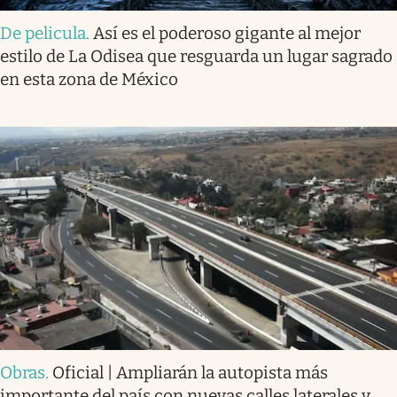
De pelicula
.
Así es el poderoso gigante al mejor
estilo de La Odisea que resguarda un lugar sagrado
en esta zona de México
Obras
.
Oficial | Ampliarán la autopista más
importante del país con nuevas calles laterales y