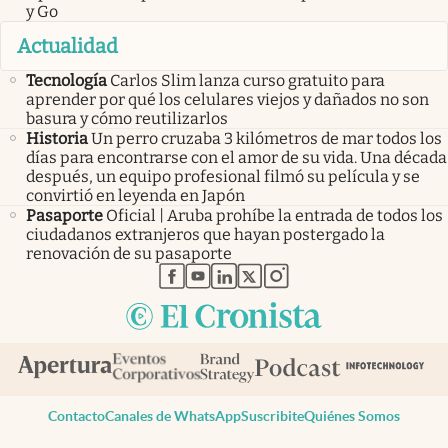
y Go
Actualidad
Tecnología
Carlos Slim lanza curso gratuito para
aprender por qué los celulares viejos y dañados no son
basura y cómo reutilizarlos
Historia
Un perro cruzaba 3 kilómetros de mar todos los
días para encontrarse con el amor de su vida. Una década
después, un equipo profesional filmó su película y se
convirtió en leyenda en Japón
Pasaporte
Oficial | Aruba prohíbe la entrada de todos los
ciudadanos extranjeros que hayan postergado la
renovación de su pasaporte
abre en nueva pestaña
abre en nueva pestaña
abre en nueva pestaña
abre en nueva pestaña
abre en nueva pestaña
Contacto
Canales de WhatsApp
Suscribite
Quiénes Somos