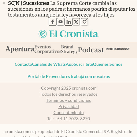
SCJN | Sucesiones
La Suprema Corte cambia las
sucesiones en los padres: hermanos podrán disputar los
testamentos aunque la ley favorezca a los hijos
abre en nueva pestaña
abre en nueva pestaña
abre en nueva pestaña
abre en nueva pestaña
abre en nueva pestaña
Contacto
Canales de WhatsApp
Suscribite
Quiénes Somos
Portal de Proveedores
Trabajá con nosotros
Copyright 2025 cronista.com
Todos los derechos reservados
Términos y condiciones
Privacidad
Consentimiento
Tel:
+54 11 7078-3270
cronista.com
es propiedad de El Cronista Comercial S.A Registro de