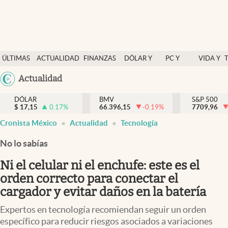
Últimas Noticias
ÚLTIMAS
ACTUALIDAD
FINANZAS
DÓLAR Y
PC Y
VIDA Y
Actualidad
NOTICIAS
Y
MERCADOS
CELULAR
ESTILO
Argentina
Actualidad
Finanzas y economía
ECONOMÍA
España
Dólar y mercados
DÓLAR
BMV
S&P 500
$
17,15
0.17
%
66.396,15
-0.19
%
México
7709,96
Internacionales
Cronista México
Actualidad
Tecnología
USA
Opinión
Colombia
No lo sabías
Uruguay
Brand Strategy
Ni el celular ni el enchufe: este es el
Pc y celular
orden correcto para conectar el
cargador y evitar daños en la batería
Vida y estilo
Expertos en tecnología recomiendan seguir un orden
Tv
específico para reducir riesgos asociados a variaciones