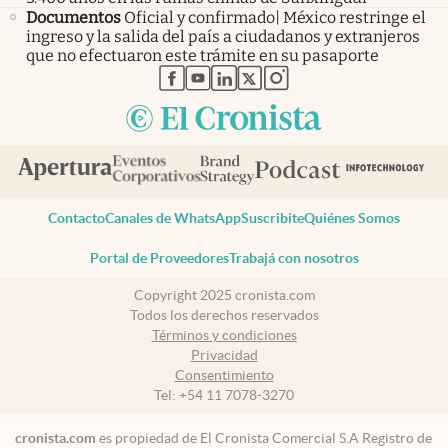
Documentos
Oficial y confirmado| México restringe el
ingreso y la salida del país a ciudadanos y extranjeros
que no efectuaron este trámite en su pasaporte
abre en nueva pestaña
abre en nueva pestaña
abre en nueva pestaña
abre en nueva pestaña
abre en nueva pestaña
Contacto
Canales de WhatsApp
Suscribite
Quiénes Somos
Portal de Proveedores
Trabajá con nosotros
Copyright 2025 cronista.com
Todos los derechos reservados
Términos y condiciones
Privacidad
Consentimiento
Tel:
+54 11 7078-3270
cronista.com
es propiedad de El Cronista Comercial S.A Registro de