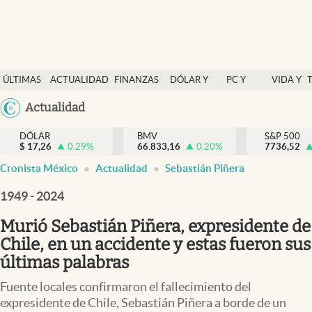
Últimas Noticias
ÚLTIMAS
ACTUALIDAD
FINANZAS
DÓLAR Y
PC Y
VIDA Y
Actualidad
NOTICIAS
Y
MERCADOS
CELULAR
ESTILO
Argentina
Actualidad
Finanzas y economía
ECONOMÍA
España
Dólar y mercados
DÓLAR
BMV
S&P 500
$
17,26
0.29
%
66.833,16
0.20
%
México
7736,52
Internacionales
Cronista México
Actualidad
Sebastián Piñera
USA
Opinión
Colombia
1949 - 2024
Uruguay
Brand Strategy
Murió Sebastián Piñera, expresidente de
Pc y celular
Chile, en un accidente y estas fueron sus
últimas palabras
Vida y estilo
Fuente locales confirmaron el fallecimiento del
Tv
expresidente de Chile, Sebastián Piñera a borde de un