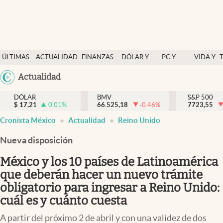
Últimas Noticias
ÚLTIMAS
ACTUALIDAD
FINANZAS
DÓLAR Y
PC Y
VIDA Y
Actualidad
NOTICIAS
Y
MERCADOS
CELULAR
ESTILO
Argentina
Actualidad
Finanzas y economía
ECONOMÍA
España
Dólar y mercados
DÓLAR
BMV
S&P 500
$
17,21
0.01
%
66.525,18
-0.46
%
México
7723,55
Internacionales
Cronista México
Actualidad
Reino Unido
USA
Opinión
Colombia
Nueva disposición
Uruguay
Brand Strategy
México y los 10 países de Latinoamérica
Pc y celular
que deberán hacer un nuevo trámite
obligatorio para ingresar a Reino Unido:
Vida y estilo
cuál es y cuánto cuesta
Tv
A partir del próximo 2 de abril y con una validez de dos