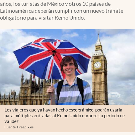
años, los turistas de México y otros 10 países de
Clima
Latinoamérica deberán cumplir con un nuevo trámite
Espiritualidad
obligatorio para visitar Reino Unido.
Mediakit
abre en nueva pestaña
México
Los viajeros que ya hayan hecho este trámite, podrán usarla
para múltiples entradas al Reino Unido durante su período de
validez.
Fuente: Freepik.es