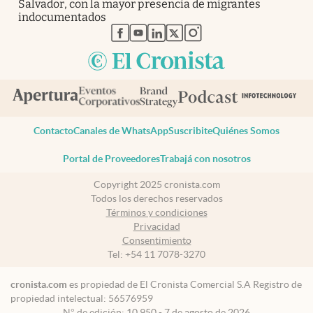
Salvador, con la mayor presencia de migrantes
indocumentados
abre en nueva pestaña
abre en nueva pestaña
abre en nueva pestaña
abre en nueva pestaña
abre en nueva pestaña
Contacto
Canales de WhatsApp
Suscribite
Quiénes Somos
Portal de Proveedores
Trabajá con nosotros
Copyright 2025 cronista.com
Todos los derechos reservados
Términos y condiciones
Privacidad
Consentimiento
Tel:
+54 11 7078-3270
cronista.com
es propiedad de El Cronista Comercial S.A Registro de
propiedad intelectual: 56576959
N° de edición: 10.950 - 7 de agosto de 2026