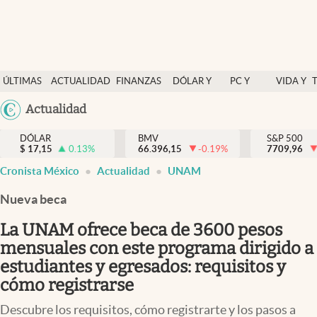
Últimas Noticias
ÚLTIMAS
ACTUALIDAD
FINANZAS
DÓLAR Y
PC Y
VIDA Y
Actualidad
NOTICIAS
Y
MERCADOS
CELULAR
ESTILO
Argentina
Actualidad
Finanzas y economía
ECONOMÍA
España
Dólar y mercados
DÓLAR
BMV
S&P 500
$
17,15
0.13
%
66.396,15
-0.19
%
México
7709,96
Internacionales
Cronista México
Actualidad
UNAM
USA
Opinión
Colombia
Nueva beca
Uruguay
Brand Strategy
La UNAM ofrece beca de 3600 pesos
Pc y celular
mensuales con este programa dirigido a
estudiantes y egresados: requisitos y
Vida y estilo
cómo registrarse
Tv
Descubre los requisitos, cómo registrarte y los pasos a