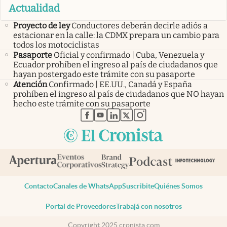
Actualidad
Proyecto de ley
Conductores deberán decirle adiós a
estacionar en la calle: la CDMX prepara un cambio para
todos los motociclistas
Pasaporte
Oficial y confirmado | Cuba, Venezuela y
Ecuador prohíben el ingreso al país de ciudadanos que
hayan postergado este trámite con su pasaporte
Atención
Confirmado | EE.UU., Canadá y España
prohíben el ingreso al país de ciudadanos que NO hayan
hecho este trámite con su pasaporte
abre en nueva pestaña
abre en nueva pestaña
abre en nueva pestaña
abre en nueva pestaña
abre en nueva pestaña
Contacto
Canales de WhatsApp
Suscribite
Quiénes Somos
Portal de Proveedores
Trabajá con nosotros
Copyright 2025 cronista.com