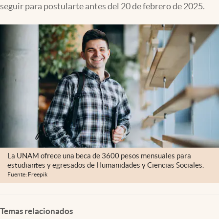
seguir para postularte antes del 20 de febrero de 2025.
Clima
Espiritualidad
Mediakit
abre en nueva pestaña
México
La UNAM ofrece una beca de 3600 pesos mensuales para
estudiantes y egresados de Humanidades y Ciencias Sociales.
Fuente: Freepik
Temas relacionados