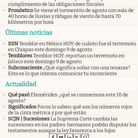
cumplimiento de las obligaciones fiscales
Pronóstico
Se viene el tormentón de agosto con más de
40 horas de lluvias y ráfagas de viento de hasta 70
kilómetros por hora
Últimas noticias
SSN
Temblor en México HOY: de cuánto fue el terremoto
en Chiapas este domingo 9 de agosto
Temblores
Temblor HOY: reportan un terremoto en
Jalisco este domingo 9 de agosto
Subconsciente
¿Qué significa soñar con una tenazas?
Esto es lo que intenta comunicar tu inconciente
Actualidad
Qué pasó
Efemérides: ¿qué se conmemora este 10 de
agosto?
Significados
Pocos lo saben: qué son los números rojos
de la cinta métrica y por qué están
SCJN | Sucesiones
La Suprema Corte cambia las
sucesiones en los padres: hermanos podrán disputar los
testamentos aunque la ley favorezca a los hijos
abre en nueva pestaña
abre en nueva pestaña
abre en nueva pestaña
abre en nueva pestaña
abre en nueva pestaña