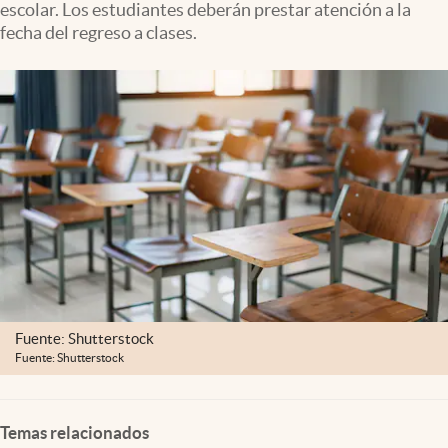
escolar. Los estudiantes deberán prestar atención a la
Clima
fecha del regreso a clases.
Espiritualidad
Mediakit
abre en nueva pestaña
México
Fuente: Shutterstock
Fuente: Shutterstock
Temas relacionados