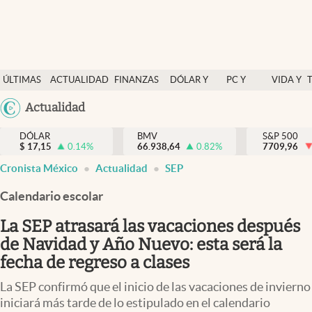
Últimas Noticias
ÚLTIMAS
ACTUALIDAD
FINANZAS
DÓLAR Y
PC Y
VIDA Y
Actualidad
NOTICIAS
Y
MERCADOS
CELULAR
ESTILO
Argentina
Actualidad
Finanzas y economía
ECONOMÍA
España
Dólar y mercados
DÓLAR
BMV
S&P 500
$
17,15
0.14
%
66.938,64
0.82
%
México
7709,96
Internacionales
Cronista México
Actualidad
SEP
USA
Opinión
Colombia
Calendario escolar
Uruguay
Brand Strategy
La SEP atrasará las vacaciones después
Pc y celular
de Navidad y Año Nuevo: esta será la
fecha de regreso a clases
Vida y estilo
La SEP confirmó que el inicio de las vacaciones de invierno
Tv
iniciará más tarde de lo estipulado en el calendario