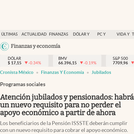
Últimas Noticias
ÚLTIMAS
ACTUALIDAD
FINANZAS
DÓLAR Y
PC Y
VIDA Y
Actualidad
NOTICIAS
Y
MERCADOS
CELULAR
ESTILO
Argentina
Finanzas y economía
Finanzas y economía
ECONOMÍA
España
Dólar y mercados
DÓLAR
BMV
S&P 500
$
17,15
-0.34
%
66.396,15
-0.19
%
México
7709,96
Internacionales
Cronista México
Finanzas Y Economía
Jubilados
USA
Opinión
Colombia
Programas sociales
Uruguay
Brand Strategy
Atención jubilados y pensionados: habrá
Pc y celular
un nuevo requisito para no perder el
apoyo económico a partir de ahora
Vida y estilo
Los beneficiarios de la Pensión ISSSTE deberán cumplir
Tv
con un nuevo requisito para cobrar el apoyo económico.