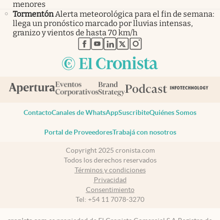
menores
Tormentón
Alerta meteorológica para el fin de semana:
llega un pronóstico marcado por lluvias intensas,
granizo y vientos de hasta 70 km/h
abre en nueva pestaña
abre en nueva pestaña
abre en nueva pestaña
abre en nueva pestaña
abre en nueva pestaña
Contacto
Canales de WhatsApp
Suscribite
Quiénes Somos
Portal de Proveedores
Trabajá con nosotros
Copyright 2025 cronista.com
Todos los derechos reservados
Términos y condiciones
Privacidad
Consentimiento
Tel:
+54 11 7078-3270