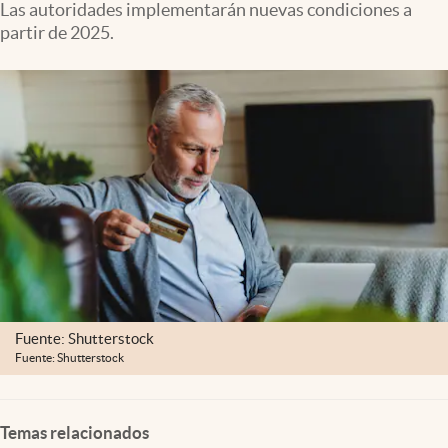
Las autoridades implementarán nuevas condiciones a
Clima
partir de 2025.
Espiritualidad
Mediakit
abre en nueva pestaña
México
Fuente: Shutterstock
Fuente: Shutterstock
Temas relacionados