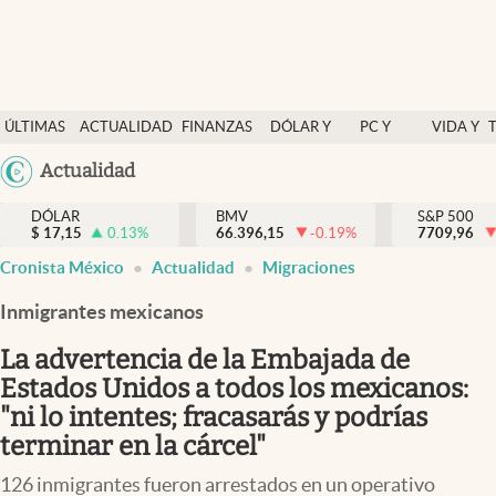
Últimas Noticias
ÚLTIMAS
ACTUALIDAD
FINANZAS
DÓLAR Y
PC Y
VIDA Y
Actualidad
NOTICIAS
Y
MERCADOS
CELULAR
ESTILO
Argentina
Actualidad
Finanzas y economía
ECONOMÍA
España
Dólar y mercados
DÓLAR
BMV
S&P 500
$
17,15
0.13
%
66.396,15
-0.19
%
México
7709,96
Internacionales
Cronista México
Actualidad
Migraciones
USA
Opinión
Colombia
Inmigrantes mexicanos
Uruguay
Brand Strategy
La advertencia de la Embajada de
Pc y celular
Estados Unidos a todos los mexicanos:
"ni lo intentes; fracasarás y podrías
Vida y estilo
terminar en la cárcel"
Tv
126 inmigrantes fueron arrestados en un operativo