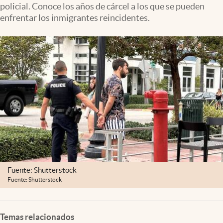
policial. Conoce los años de cárcel a los que se pueden
Clima
enfrentar los inmigrantes reincidentes.
Espiritualidad
Mediakit
abre en nueva pestaña
México
Fuente: Shutterstock
Fuente: Shutterstock
Temas relacionados