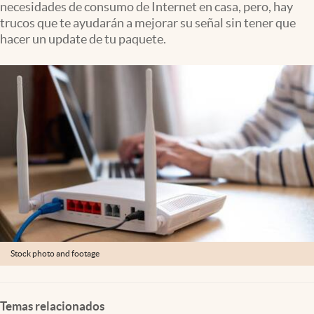
necesidades de consumo de Internet en casa, pero, hay
Clima
trucos que te ayudarán a mejorar su señal sin tener que
Espiritualidad
hacer un update de tu paquete.
Mediakit
abre en nueva pestaña
México
Stock photo and footage
Temas relacionados