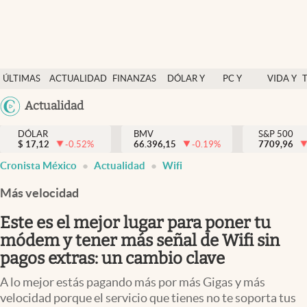
Últimas Noticias
ÚLTIMAS
ACTUALIDAD
FINANZAS
DÓLAR Y
PC Y
VIDA Y
Actualidad
NOTICIAS
Y
MERCADOS
CELULAR
ESTILO
Argentina
Actualidad
Finanzas y economía
ECONOMÍA
España
Dólar y mercados
DÓLAR
BMV
S&P 500
$
17,12
-0.52
%
66.396,15
-0.19
%
México
7709,96
Internacionales
Cronista México
Actualidad
Wifi
USA
Opinión
Colombia
Más velocidad
Uruguay
Brand Strategy
Este es el mejor lugar para poner tu
Pc y celular
módem y tener más señal de Wifi sin
pagos extras: un cambio clave
Vida y estilo
A lo mejor estás pagando más por más Gigas y más
Tv
velocidad porque el servicio que tienes no te soporta tus